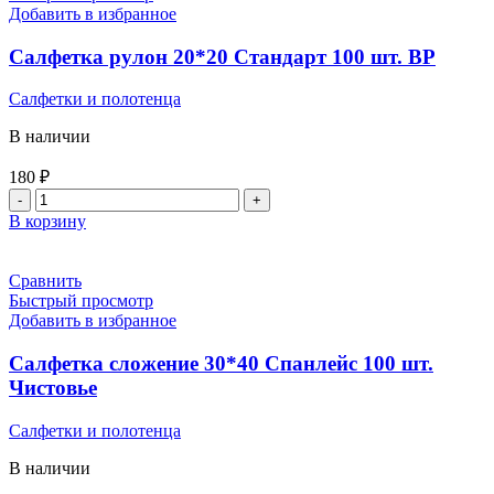
Соты
Добавить в избранное
100
шт.
Салфетка рулон 20*20 Стандарт 100 шт. ВР
BP
Салфетки и полотенца
В наличии
180
₽
Количество
товара
В корзину
Салфетка
рулон
20*20
Сравнить
Стандарт
Быстрый просмотр
100
Добавить в избранное
шт.
ВР
Салфетка сложение 30*40 Спанлейс 100 шт.
Чистовье
Салфетки и полотенца
В наличии