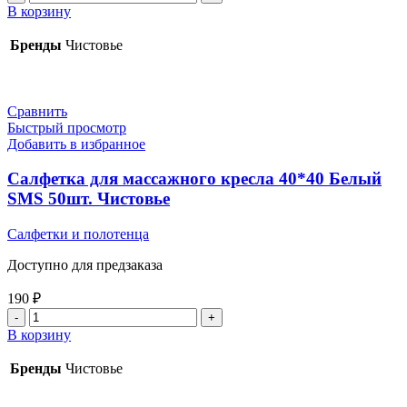
товара
В корзину
Салфетка
сложение
Бренды
Чистовье
35*70
Стандарт
Спанлейс
50
Сравнить
шт.
Быстрый просмотр
Чистовье
Добавить в избранное
Салфетка для массажного кресла 40*40 Белый
SMS 50шт. Чистовье
Салфетки и полотенца
Доступно для предзаказа
190
₽
Количество
товара
В корзину
Салфетка
для
Бренды
Чистовье
массажного
кресла