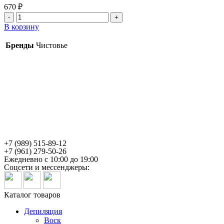
670
₽
Количество
товара
В корзину
Салфетка
сложение
Бренды
Чистовье
30*40
Спанлейс
100
шт.
Чистовье
+7 (989) 515-89-12
+7 (961) 279-50-26
Ежедневно с 10:00 до 19:00
Соцсети и мессенджеры:
Каталог товаров
Депиляция
Воск