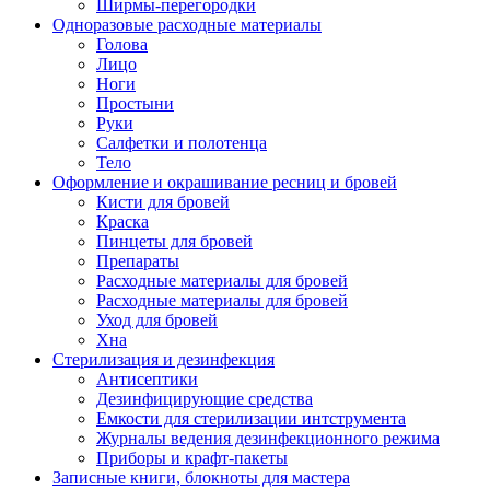
Ширмы-перегородки
Одноразовые расходные материалы
Голова
Лицо
Ноги
Простыни
Руки
Салфетки и полотенца
Тело
Оформление и окрашивание ресниц и бровей
Кисти для бровей
Краска
Пинцеты для бровей
Препараты
Расходные материалы для бровей
Расходные материалы для бровей
Уход для бровей
Хна
Стерилизация и дезинфекция
Антисептики
Дезинфицирующие средства
Емкости для стерилизации интструмента
Журналы ведения дезинфекционного режима
Приборы и крафт-пакеты
Записные книги, блокноты для мастера