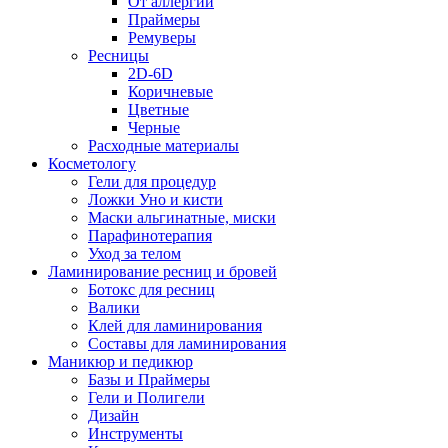
От аллергии
Праймеры
Ремуверы
Ресницы
2D-6D
Коричневые
Цветные
Черные
Расходные материалы
Косметологу
Гели для процедур
Ложки Уно и кисти
Маски альгинатные, миски
Парафинотерапия
Уход за телом
Ламинирование ресниц и бровей
Ботокс для ресниц
Валики
Клей для ламинирования
Составы для ламинирования
Маникюр и педикюр
Базы и Праймеры
Гели и Полигели
Дизайн
Инструменты