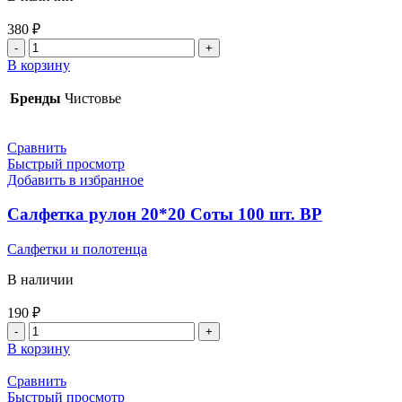
380
₽
Количество
товара
В корзину
Салфетка
сложение
Бренды
Чистовье
20*20
Cotto
100
Сравнить
шт.
Быстрый просмотр
Чистовье
Добавить в избранное
Салфетка рулон 20*20 Соты 100 шт. BP
Салфетки и полотенца
В наличии
190
₽
Количество
товара
В корзину
Салфетка
рулон
Сравнить
20*20
Быстрый просмотр