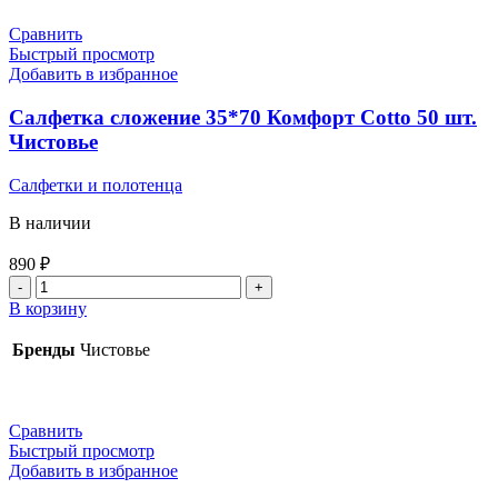
40*40
Белый
Сравнить
SMS
Быстрый просмотр
50шт.
Добавить в избранное
Чистовье
Салфетка сложение 35*70 Комфорт Сotto 50 шт.
Чистовье
Салфетки и полотенца
В наличии
890
₽
Количество
товара
В корзину
Салфетка
сложение
Бренды
Чистовье
35*70
Комфорт
Сotto
50
Сравнить
шт.
Быстрый просмотр
Чистовье
Добавить в избранное