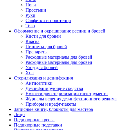
Ноги
Простыни
Руки
Салфетки и полотенца
Тело
Оформление и окрашивание ресниц и бровей
Кисти для бровей
Краска
Пинцеты для бровей
Препараты
Расходные материалы для бровей
Расходные материалы для бровей
Уход для бровей
Хна
Стерилизация и дезинфекция
Антисептики
Дезинфицирующие средства
Емкости для стерилизации интструмента
Журналы ведения дезинфекционного режима
Приборы и крафт-пакеты
Записные книги, блокноты для мастера
Лицо
Педикюрные кресла
Педикюрные подставки