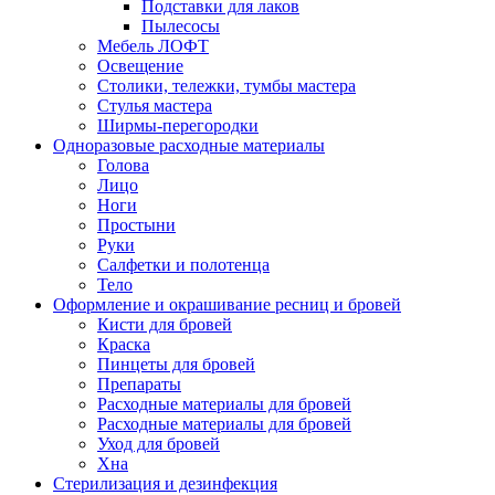
Подставки для лаков
Пылесосы
Мебель ЛОФТ
Освещение
Столики, тележки, тумбы мастера
Стулья мастера
Ширмы-перегородки
Одноразовые расходные материалы
Голова
Лицо
Ноги
Простыни
Руки
Салфетки и полотенца
Тело
Оформление и окрашивание ресниц и бровей
Кисти для бровей
Краска
Пинцеты для бровей
Препараты
Расходные материалы для бровей
Расходные материалы для бровей
Уход для бровей
Хна
Стерилизация и дезинфекция