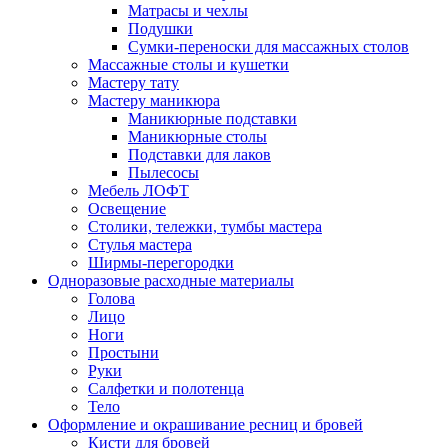
Матрасы и чехлы
Подушки
Сумки-переноски для массажных столов
Массажные столы и кушетки
Мастеру тату
Мастеру маникюра
Маникюрные подставки
Маникюрные столы
Подставки для лаков
Пылесосы
Мебель ЛОФТ
Освещение
Столики, тележки, тумбы мастера
Стулья мастера
Ширмы-перегородки
Одноразовые расходные материалы
Голова
Лицо
Ноги
Простыни
Руки
Салфетки и полотенца
Тело
Оформление и окрашивание ресниц и бровей
Кисти для бровей