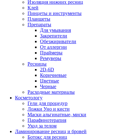
Изоляция нижних ресниц
Клей
Пинцеты и инструменты
Планшеты
Препараты
Для умывания
Закрепители
Обезжириватели
От аллергии
Праймеры
Ремуверы
Ресницы
2D-6D
Коричневые
Цветные
Черные
Расходные материалы
Косметологу
Гели для процедур
Ложки Уно и кисти
Маски альгинатные, миски
Парафинотерапия
Уход за телом
Ламинирование ресниц и бровей
Ботокс для ресниц