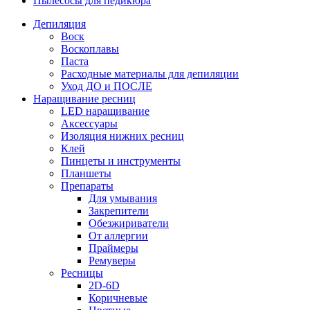
Пылесосы для педикюра
Депиляция
Воск
Воскоплавы
Паста
Расходные материалы для депиляции
Уход ДО и ПОСЛЕ
Наращивание ресниц
LED наращивание
Аксессуары
Изоляция нижних ресниц
Клей
Пинцеты и инструменты
Планшеты
Препараты
Для умывания
Закрепители
Обезжириватели
От аллергии
Праймеры
Ремуверы
Ресницы
2D-6D
Коричневые