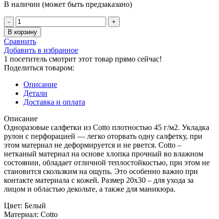
В наличии (может быть предзаказано)
Количество
товара
В корзину
Салфетка
Сравнить
рулон
Добавить в избранное
20*30
1
посетитель смотрит этот товар прямо сейчас!
Cotto
Поделиться товаром:
100
шт.
Описание
Чистовье
Детали
Доставка и оплата
Описание
Одноразовые салфетки из Cotto плотностью 45 г/м2. Укладка
рулон с перфорацией — легко оторвать одну салфетку, при
этом материал не деформируется и не рвется. Cotto –
нетканый материал на основе хлопка прочный во влажном
состоянии, обладает отличной теплостойкостью, при этом не
становится скользким на ощупь. Это особенно важно при
контакте материала с кожей. Размер 20х30 – для ухода за
лицом и областью декольте, а также для маникюра.
Цвет: Белый
Материал: Cotto