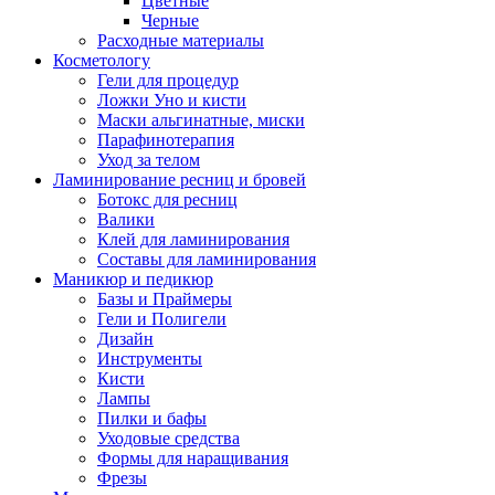
Цветные
Черные
Расходные материалы
Косметологу
Гели для процедур
Ложки Уно и кисти
Маски альгинатные, миски
Парафинотерапия
Уход за телом
Ламинирование ресниц и бровей
Ботокс для ресниц
Валики
Клей для ламинирования
Составы для ламинирования
Маникюр и педикюр
Базы и Праймеры
Гели и Полигели
Дизайн
Инструменты
Кисти
Лампы
Пилки и бафы
Уходовые средства
Формы для наращивания
Фрезы