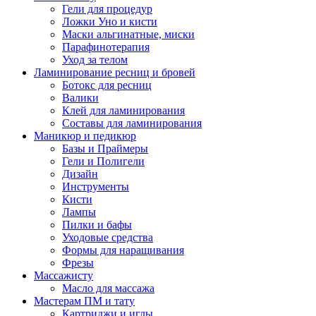
Гели для процедур
Ложки Уно и кисти
Маски альгинатные, миски
Парафинотерапия
Уход за телом
Ламинирование ресниц и бровей
Ботокс для ресниц
Валики
Клей для ламинирования
Составы для ламинирования
Маникюр и педикюр
Базы и Праймеры
Гели и Полигели
Дизайн
Инструменты
Кисти
Лампы
Пилки и бафы
Уходовые средства
Формы для наращивания
Фрезы
Массажисту
Масло для массажа
Мастерам ПМ и тату
Картриджи и иглы