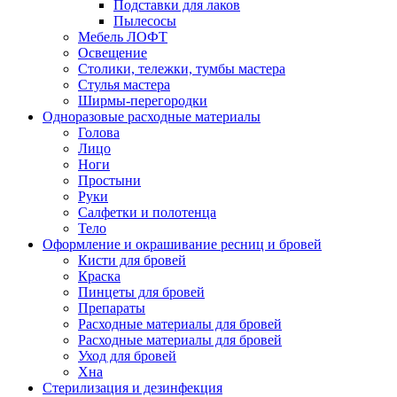
Подставки для лаков
Пылесосы
Мебель ЛОФТ
Освещение
Столики, тележки, тумбы мастера
Стулья мастера
Ширмы-перегородки
Одноразовые расходные материалы
Голова
Лицо
Ноги
Простыни
Руки
Салфетки и полотенца
Тело
Оформление и окрашивание ресниц и бровей
Кисти для бровей
Краска
Пинцеты для бровей
Препараты
Расходные материалы для бровей
Расходные материалы для бровей
Уход для бровей
Хна
Стерилизация и дезинфекция