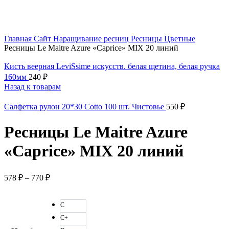
Увеличить
Главная
Сайт
Наращивание ресниц
Ресницы
Цветные
Ресницы Le Maitre Azure «Caprice» MIX 20 линий
Кисть веерная LeviSsime искусств. белая щетина, белая ручка
160мм
240
₽
Назад к товарам
Салфетка рулон 20*30 Cotto 100 шт. Чистовье
550
₽
Ресницы Le Maitre Azure
«Caprice» MIX 20 линий
578
₽
–
770
₽
C
C+