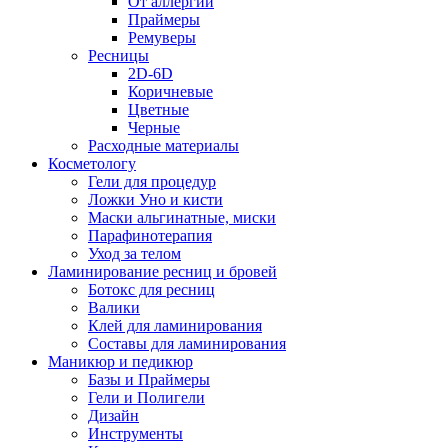
От аллергии
Праймеры
Ремуверы
Ресницы
2D-6D
Коричневые
Цветные
Черные
Расходные материалы
Косметологу
Гели для процедур
Ложки Уно и кисти
Маски альгинатные, миски
Парафинотерапия
Уход за телом
Ламинирование ресниц и бровей
Ботокс для ресниц
Валики
Клей для ламинирования
Составы для ламинирования
Маникюр и педикюр
Базы и Праймеры
Гели и Полигели
Дизайн
Инструменты