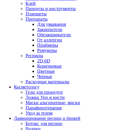
Клей
Пинцеты и инструменты
Планшеты
Препараты
Для умывания
Закрепители
Обезжириватели
От аллергии
Праймеры
Ремуверы
Ресницы
2D-6D
Коричневые
Цветные
Черные
Расходные материалы
Косметологу
Гели для процедур
Ложки Уно и кисти
Маски альгинатные, миски
Парафинотерапия
Уход за телом
Ламинирование ресниц и бровей
Ботокс для ресниц
Валики