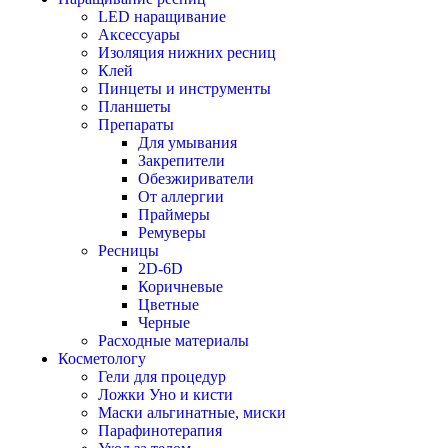
LED наращивание
Аксессуары
Изоляция нижних ресниц
Клей
Пинцеты и инструменты
Планшеты
Препараты
Для умывания
Закрепители
Обезжириватели
От аллергии
Праймеры
Ремуверы
Ресницы
2D-6D
Коричневые
Цветные
Черные
Расходные материалы
Косметологу
Гели для процедур
Ложки Уно и кисти
Маски альгинатные, миски
Парафинотерапия