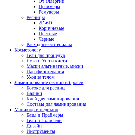
От аллергии
Праймеры
Ремуверы
Ресницы
2D-6D
Коричневые
Цветные
Черные
Расходные материалы
Косметологу
Гели для процедур
Ложки Уно и кисти
Маски альгинатные, миски
Парафинотерапия
Уход за телом
Ламинирование ресниц и бровей
Ботокс для ресниц
Валики
Клей для ламинирования
Составы для ламинирования
Маникюр и педикюр
Базы и Праймеры
Гели и Полигели
Дизайн
Инструменты