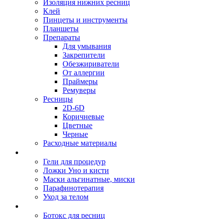
Изоляция нижних ресниц
Клей
Пинцеты и инструменты
Планшеты
Препараты
Для умывания
Закрепители
Обезжириватели
От аллергии
Праймеры
Ремуверы
Ресницы
2D-6D
Коричневые
Цветные
Черные
Расходные материалы
Косметологу
Гели для процедур
Ложки Уно и кисти
Маски альгинатные, миски
Парафинотерапия
Уход за телом
Ламинирование ресниц и бровей
Ботокс для ресниц