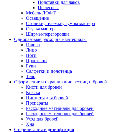
Подставки для лаков
Пылесосы
Мебель ЛОФТ
Освещение
Столики, тележки, тумбы мастера
Стулья мастера
Ширмы-перегородки
Одноразовые расходные материалы
Голова
Лицо
Ноги
Простыни
Руки
Салфетки и полотенца
Тело
Оформление и окрашивание ресниц и бровей
Кисти для бровей
Краска
Пинцеты для бровей
Препараты
Расходные материалы для бровей
Расходные материалы для бровей
Уход для бровей
Хна
Стерилизация и дезинфекция