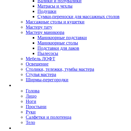
Валики и полувалики
Матрасы и чехлы
Подушки
Сумки-переноски для массажных столов
Массажные столы и кушетки
Мастеру тату
Мастеру маникюра
Маникюрные подставки
Маникюрные столы
Подставки для лаков
Пылесосы
Мебель ЛОФТ
Освещение
Столики, тележки, тумбы мастера
Стулья мастера
Ширмы-перегородки
Одноразовые расходные материалы
Голова
Лицо
Ноги
Простыни
Руки
Салфетки и полотенца
Тело
Оформление и окрашивание ресниц и бровей