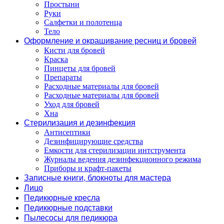
Простыни
Руки
Салфетки и полотенца
Тело
Оформление и окрашивание ресниц и бровей
Кисти для бровей
Краска
Пинцеты для бровей
Препараты
Расходные материалы для бровей
Расходные материалы для бровей
Уход для бровей
Хна
Стерилизация и дезинфекция
Антисептики
Дезинфицирующие средства
Емкости для стерилизации интструмента
Журналы ведения дезинфекционного режима
Приборы и крафт-пакеты
Записные книги, блокноты для мастера
Лицо
Педикюрные кресла
Педикюрные подставки
Пылесосы для педикюра