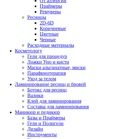
От аллергии
Праймеры
Ремуверы
Ресницы
2D-6D
Коричневые
Цветные
Черные
Расходные материалы
Косметологу
Гели для процедур
Ложки Уно и кисти
Маски альгинатные, миски
Парафинотерапия
Уход за телом
Ламинирование ресниц и бровей
Ботокс для ресниц
Валики
Клей для ламинирования
Составы для ламинирования
Маникюр и педикюр
Базы и Праймеры
Гели и Полигели
Дизайн
Инструменты