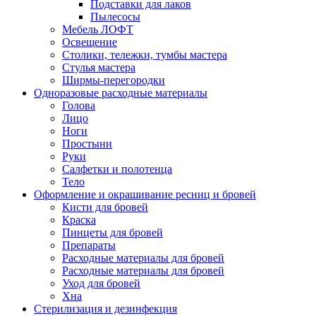
Подставки для лаков
Пылесосы
Мебель ЛОФТ
Освещение
Столики, тележки, тумбы мастера
Стулья мастера
Ширмы-перегородки
Одноразовые расходные материалы
Голова
Лицо
Ноги
Простыни
Руки
Салфетки и полотенца
Тело
Оформление и окрашивание ресниц и бровей
Кисти для бровей
Краска
Пинцеты для бровей
Препараты
Расходные материалы для бровей
Расходные материалы для бровей
Уход для бровей
Хна
Стерилизация и дезинфекция