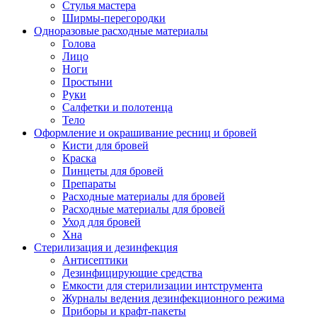
Стулья мастера
Ширмы-перегородки
Одноразовые расходные материалы
Голова
Лицо
Ноги
Простыни
Руки
Салфетки и полотенца
Тело
Оформление и окрашивание ресниц и бровей
Кисти для бровей
Краска
Пинцеты для бровей
Препараты
Расходные материалы для бровей
Расходные материалы для бровей
Уход для бровей
Хна
Стерилизация и дезинфекция
Антисептики
Дезинфицирующие средства
Емкости для стерилизации интструмента
Журналы ведения дезинфекционного режима
Приборы и крафт-пакеты