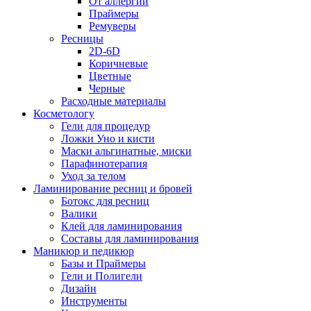
От аллергии
Праймеры
Ремуверы
Ресницы
2D-6D
Коричневые
Цветные
Черные
Расходные материалы
Косметологу
Гели для процедур
Ложки Уно и кисти
Маски альгинатные, миски
Парафинотерапия
Уход за телом
Ламинирование ресниц и бровей
Ботокс для ресниц
Валики
Клей для ламинирования
Составы для ламинирования
Маникюр и педикюр
Базы и Праймеры
Гели и Полигели
Дизайн
Инструменты