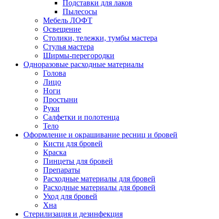
Подставки для лаков
Пылесосы
Мебель ЛОФТ
Освещение
Столики, тележки, тумбы мастера
Стулья мастера
Ширмы-перегородки
Одноразовые расходные материалы
Голова
Лицо
Ноги
Простыни
Руки
Салфетки и полотенца
Тело
Оформление и окрашивание ресниц и бровей
Кисти для бровей
Краска
Пинцеты для бровей
Препараты
Расходные материалы для бровей
Расходные материалы для бровей
Уход для бровей
Хна
Стерилизация и дезинфекция