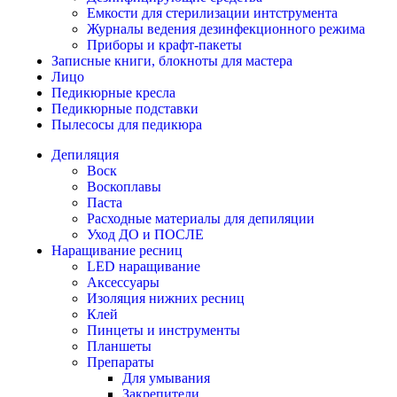
Емкости для стерилизации интструмента
Журналы ведения дезинфекционного режима
Приборы и крафт-пакеты
Записные книги, блокноты для мастера
Лицо
Педикюрные кресла
Педикюрные подставки
Пылесосы для педикюра
Депиляция
Воск
Воскоплавы
Паста
Расходные материалы для депиляции
Уход ДО и ПОСЛЕ
Наращивание ресниц
LED наращивание
Аксессуары
Изоляция нижних ресниц
Клей
Пинцеты и инструменты
Планшеты
Препараты
Для умывания
Закрепители