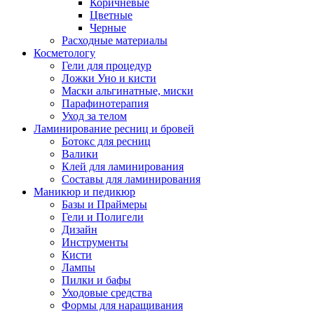
Коричневые
Цветные
Черные
Расходные материалы
Косметологу
Гели для процедур
Ложки Уно и кисти
Маски альгинатные, миски
Парафинотерапия
Уход за телом
Ламинирование ресниц и бровей
Ботокс для ресниц
Валики
Клей для ламинирования
Составы для ламинирования
Маникюр и педикюр
Базы и Праймеры
Гели и Полигели
Дизайн
Инструменты
Кисти
Лампы
Пилки и бафы
Уходовые средства
Формы для наращивания