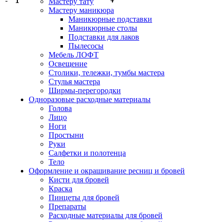
Мастеру тату
Мастеру маникюра
Маникюрные подставки
Маникюрные столы
Подставки для лаков
Пылесосы
Мебель ЛОФТ
Освещение
Столики, тележки, тумбы мастера
Стулья мастера
Ширмы-перегородки
Одноразовые расходные материалы
Голова
Лицо
Ноги
Простыни
Руки
Салфетки и полотенца
Тело
Оформление и окрашивание ресниц и бровей
Кисти для бровей
Краска
Пинцеты для бровей
Препараты
Расходные материалы для бровей