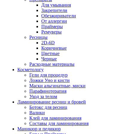
Для умывания
Закрепители
Обезжириватели
От аллергии
Праймеры
Ремуверы
Ресницы
2D-6D
Коричневые
Цветные
Черные
Расходные материалы
Косметологу
Гели для процедур
Ложки Уно и кисти
Маски альгинатные, миски
Парафинотерапия
Уход за телом
Ламинирование ресниц и бровей
Ботокс для ресниц
Валики
Клей для ламинирования
Составы для ламинирования
Маникюр и педикюр