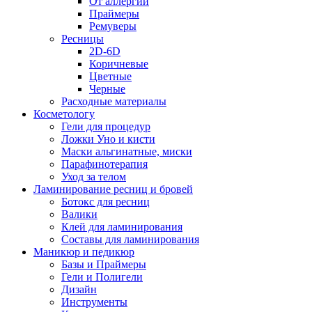
От аллергии
Праймеры
Ремуверы
Ресницы
2D-6D
Коричневые
Цветные
Черные
Расходные материалы
Косметологу
Гели для процедур
Ложки Уно и кисти
Маски альгинатные, миски
Парафинотерапия
Уход за телом
Ламинирование ресниц и бровей
Ботокс для ресниц
Валики
Клей для ламинирования
Составы для ламинирования
Маникюр и педикюр
Базы и Праймеры
Гели и Полигели
Дизайн
Инструменты