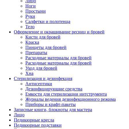
Лицо
Ноги
Простыни
Руки
Салфетки и полотенца
Тело
Оформление и окрашивание ресниц и бровей
Кисти для бровей
Краска
Пинцеты для бровей
Препараты
Расходные материалы для бровей
Расходные материалы для бровей
Уход для бровей
Хна
Стерилизация и дезинфекция
Антисептики
Дезинфицирующие средства
Емкости для стерилизации интструмента
Журналы ведения дезинфекционного режима
Приборы и крафт-пакеты
Записные книги, блокноты для мастера
Лицо
Педикюрные кресла
Педикюрные подставки