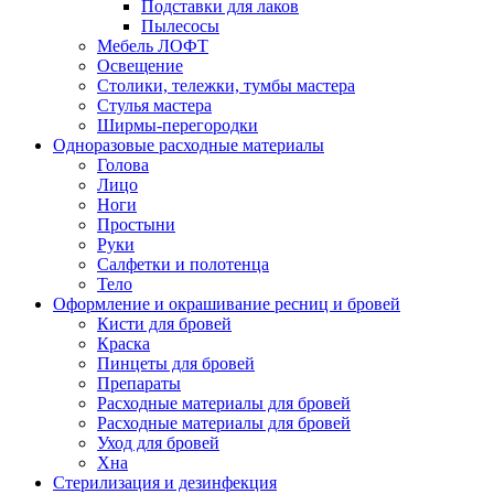
Подставки для лаков
Пылесосы
Мебель ЛОФТ
Освещение
Столики, тележки, тумбы мастера
Стулья мастера
Ширмы-перегородки
Одноразовые расходные материалы
Голова
Лицо
Ноги
Простыни
Руки
Салфетки и полотенца
Тело
Оформление и окрашивание ресниц и бровей
Кисти для бровей
Краска
Пинцеты для бровей
Препараты
Расходные материалы для бровей
Расходные материалы для бровей
Уход для бровей
Хна
Стерилизация и дезинфекция