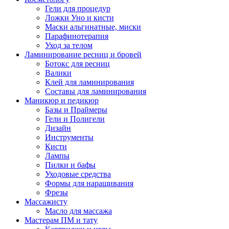
Гели для процедур
Ложки Уно и кисти
Маски альгинатные, миски
Парафинотерапия
Уход за телом
Ламинирование ресниц и бровей
Ботокс для ресниц
Валики
Клей для ламинирования
Составы для ламинирования
Маникюр и педикюр
Базы и Праймеры
Гели и Полигели
Дизайн
Инструменты
Кисти
Лампы
Пилки и бафы
Уходовые средства
Формы для наращивания
Фрезы
Массажисту
Масло для массажа
Мастерам ПМ и тату