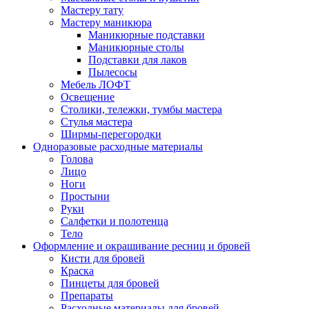
Мастеру тату
Мастеру маникюра
Маникюрные подставки
Маникюрные столы
Подставки для лаков
Пылесосы
Мебель ЛОФТ
Освещение
Столики, тележки, тумбы мастера
Стулья мастера
Ширмы-перегородки
Одноразовые расходные материалы
Голова
Лицо
Ноги
Простыни
Руки
Салфетки и полотенца
Тело
Оформление и окрашивание ресниц и бровей
Кисти для бровей
Краска
Пинцеты для бровей
Препараты
Расходные материалы для бровей