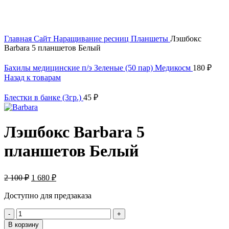
Увеличить
Главная
Сайт
Наращивание ресниц
Планшеты
Лэшбокс
Barbara 5 планшетов Белый
Бахилы медицинские п/э Зеленые (50 пар) Медикосм
180
₽
Назад к товарам
Блестки в банке (3гр.)
45
₽
Лэшбокс Barbara 5
планшетов Белый
Первоначальная
Текущая
2 100
₽
1 680
₽
цена
цена:
составляла
1
Доступно для предзаказа
2
680 ₽.
Количество
100 ₽.
товара
В корзину