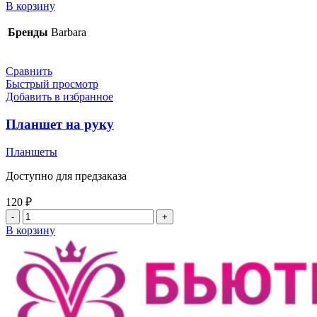
товара
В корзину
Планшет
фирменный
Бренды
Barbara
Barbara
малый
Зеленый
Сравнить
Быстрый просмотр
Добавить в избранное
Планшет на руку
Планшеты
Доступно для предзаказа
120
₽
Количество
товара
В корзину
Планшет
на
руку