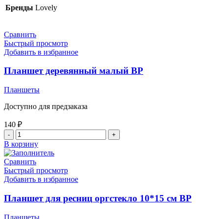
639 ₽.
Lovely
Бренды
Lovely
5
планшетов
Сравнить
Быстрый просмотр
Добавить в избранное
Планшет деревянный малый ВР
Планшеты
Доступно для предзаказа
140
₽
Количество
товара
В корзину
Планшет
деревянный
Сравнить
малый
Быстрый просмотр
ВР
Добавить в избранное
Планшет для ресниц оргстекло 10*15 см ВР
Планшеты