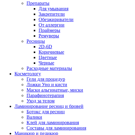
Препараты
Для умывания
Закрепители
Обезжириватели
От аллергии
Праймеры
Ремуверы
Ресницы
2D-6D
Коричневые
Цветные
Черные
Расходные материалы
Косметологу
Гели для процедур
Ложки Уно и кисти
Маски альгинатные, миски
Парафинотерапия
Уход за телом
Ламинирование ресниц и бровей
Ботокс для ресниц
Валики
Клей для ламинирования
Составы для ламинирования
Маникюр и педикюр