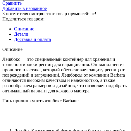
Лэшбокс
Сравнить
Barbara
Добавить в избранное
5
3
посетителя смотрят этот товар прямо сейчас!
планшетов
Поделиться товаром:
Белый
Описание
Детали
Доставка и оплата
Описание
Лэшбокс — это специальный контейнер для хранения и
транспортировки ресниц для наращивания. Он выполнен из
прочного пластика, который обеспечивает защиту ресниц от
повреждений и загрязнений. Лэшбоксы от компании Barbara
отличаются высоким качеством и надежностью, а также
разнообразием размеров и дизайнов, что позволяет подобрать
оптимальный вариант для каждого мастера.
Пять причин купить лэшбокс Barbara:
Дизайн. Классический форм-фактов бокса с крышкой в