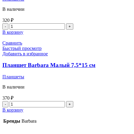
В наличии
320
₽
Количество
товара
В корзину
Планшет
для
Сравнить
ресниц
Быстрый просмотр
оргстекло
Добавить в избранное
10*15
см
Планшет Barbara Малый 7,5*15 см
ВР
Планшеты
В наличии
370
₽
Количество
товара
В корзину
Планшет
Barbara
Бренды
Barbara
Малый
7,5*15