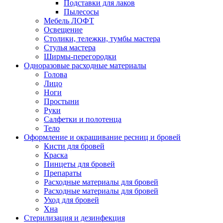
Подставки для лаков
Пылесосы
Мебель ЛОФТ
Освещение
Столики, тележки, тумбы мастера
Стулья мастера
Ширмы-перегородки
Одноразовые расходные материалы
Голова
Лицо
Ноги
Простыни
Руки
Салфетки и полотенца
Тело
Оформление и окрашивание ресниц и бровей
Кисти для бровей
Краска
Пинцеты для бровей
Препараты
Расходные материалы для бровей
Расходные материалы для бровей
Уход для бровей
Хна
Стерилизация и дезинфекция