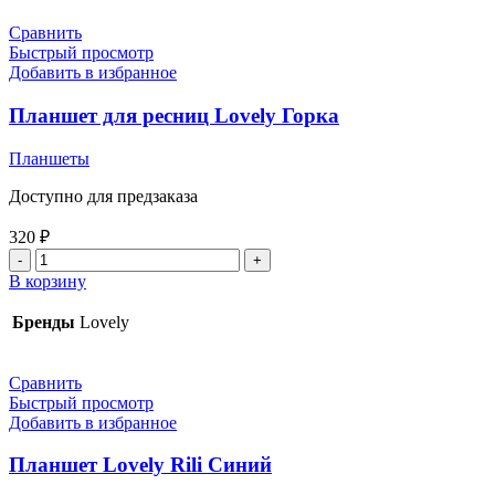
см
Сравнить
Быстрый просмотр
Добавить в избранное
Планшет для ресниц Lovely Горка
Планшеты
Доступно для предзаказа
320
₽
Количество
товара
В корзину
Планшет
для
Бренды
Lovely
ресниц
Lovely
Горка
Сравнить
Быстрый просмотр
Добавить в избранное
Планшет Lovely Rili Синий