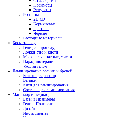
От аллергии
Праймеры
Ремуверы
Ресницы
2D-6D
Коричневые
Цветные
Черные
Расходные материалы
Косметологу
Гели для процедур
Ложки Уно и кисти
Маски альгинатные, миски
Парафинотерапия
Уход за телом
Ламинирование ресниц и бровей
Ботокс для ресниц
Валики
Клей для ламинирования
Составы для ламинирования
Маникюр и педикюр
Базы и Праймеры
Гели и Полигели
Дизайн
Инструменты