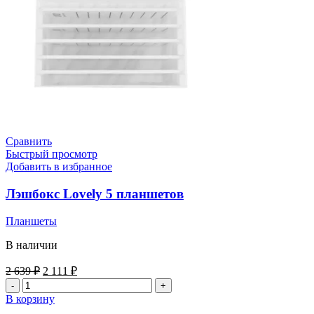
Сравнить
Быстрый просмотр
Добавить в избранное
Лэшбокс Lovely 5 планшетов
Планшеты
В наличии
Первоначальная
Текущая
2 639
₽
2 111
₽
цена
цена:
Количество
составляла
2
товара
В корзину
2
111 ₽.
Лэшбокс