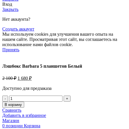
Вход
Закрыть
Нет аккаунта?
Создать аккаунт
Мы используем cookies для улучшения вашего опыта на
нашем сайте. Просматривая этот сайт, вы соглашаетесь на
использование нами файлов cookie.
Принять
Лэшбокс Barbara 5 планшетов Белый
Первоначальная
Текущая
2 100
₽
1 680
₽
цена
цена:
составляла
1
Доступно для предзаказа
2
680 ₽.
Количество
100 ₽.
товара
В корзину
Лэшбокс
Сравнить
Barbara
Добавить в избранное
5
Магазин
планшетов
0
позиции
Корзина