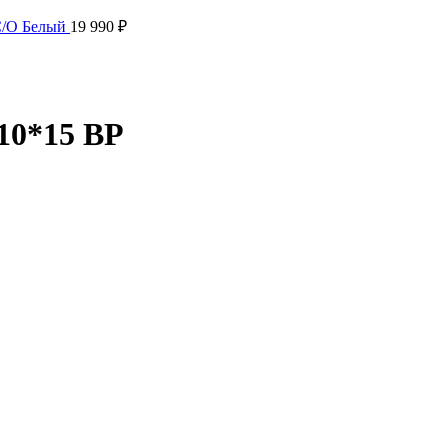
 С/О Белый
19 990
₽
10*15 ВР