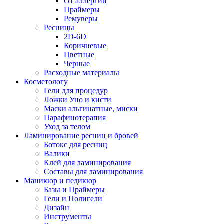
От аллергии
Праймеры
Ремуверы
Ресницы
2D-6D
Коричневые
Цветные
Черные
Расходные материалы
Косметологу
Гели для процедур
Ложки Уно и кисти
Маски альгинатные, миски
Парафинотерапия
Уход за телом
Ламинирование ресниц и бровей
Ботокс для ресниц
Валики
Клей для ламинирования
Составы для ламинирования
Маникюр и педикюр
Базы и Праймеры
Гели и Полигели
Дизайн
Инструменты