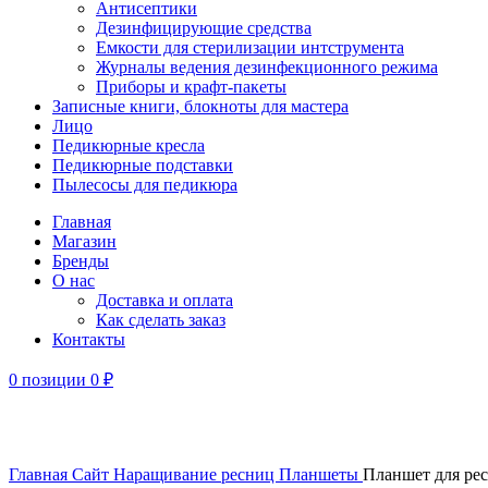
Антисептики
Дезинфицирующие средства
Емкости для стерилизации интструмента
Журналы ведения дезинфекционного режима
Приборы и крафт-пакеты
Записные книги, блокноты для мастера
Лицо
Педикюрные кресла
Педикюрные подставки
Пылесосы для педикюра
Главная
Магазин
Бренды
О нас
Доставка и оплата
Как сделать заказ
Контакты
0
позиции
0
₽
Увеличить
Главная
Сайт
Наращивание ресниц
Планшеты
Планшет для ре