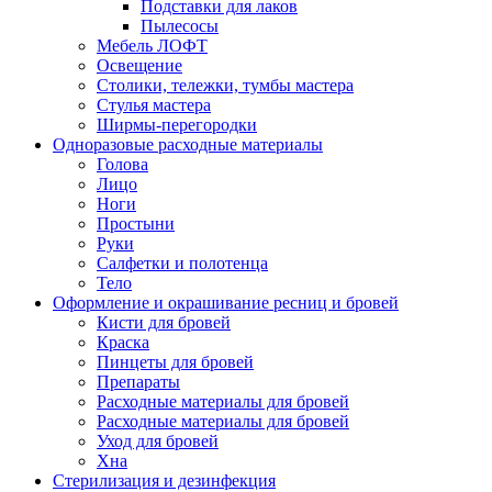
Подставки для лаков
Пылесосы
Мебель ЛОФТ
Освещение
Столики, тележки, тумбы мастера
Стулья мастера
Ширмы-перегородки
Одноразовые расходные материалы
Голова
Лицо
Ноги
Простыни
Руки
Салфетки и полотенца
Тело
Оформление и окрашивание ресниц и бровей
Кисти для бровей
Краска
Пинцеты для бровей
Препараты
Расходные материалы для бровей
Расходные материалы для бровей
Уход для бровей
Хна
Стерилизация и дезинфекция