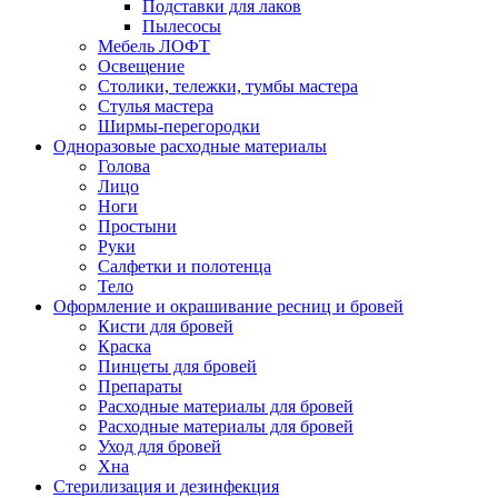
Подставки для лаков
Пылесосы
Мебель ЛОФТ
Освещение
Столики, тележки, тумбы мастера
Стулья мастера
Ширмы-перегородки
Одноразовые расходные материалы
Голова
Лицо
Ноги
Простыни
Руки
Салфетки и полотенца
Тело
Оформление и окрашивание ресниц и бровей
Кисти для бровей
Краска
Пинцеты для бровей
Препараты
Расходные материалы для бровей
Расходные материалы для бровей
Уход для бровей
Хна
Стерилизация и дезинфекция