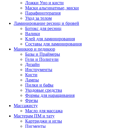
Ложки Уно и кисти
Маски альгинатные, миски
Парафинотерапия
Уход за телом
Ламинирование ресниц и бровей
Ботокс для ресниц
Валики
Клей для ламинирования
Составы для ламинирования
Маникюр и педикюр
Базы и Праймеры
Гели и Полигели
Дизайн
Инструменты
Кисти
Лампы
Пилки и бафы
Уходовые средства
Формы для наращивания
Фрезы
Массажисту
Масло для массажа
Мастерам ПМ и тату
Картриджи и иглы
Пигменты