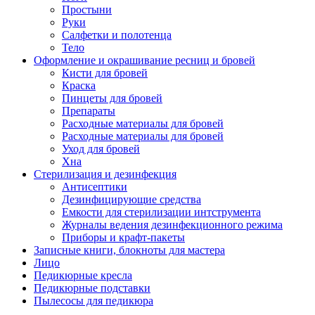
Простыни
Руки
Салфетки и полотенца
Тело
Оформление и окрашивание ресниц и бровей
Кисти для бровей
Краска
Пинцеты для бровей
Препараты
Расходные материалы для бровей
Расходные материалы для бровей
Уход для бровей
Хна
Стерилизация и дезинфекция
Антисептики
Дезинфицирующие средства
Емкости для стерилизации интструмента
Журналы ведения дезинфекционного режима
Приборы и крафт-пакеты
Записные книги, блокноты для мастера
Лицо
Педикюрные кресла
Педикюрные подставки
Пылесосы для педикюра