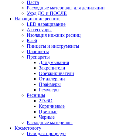
Паста
Расходные материалы для депиляции
Уход ДО и ПОСЛЕ
Наращивание ресниц
LED наращивание
Аксессуары
Изоляция нижних ресниц
Клей
Пинцеты и инструменты
Планшеты
Препараты
Для умывания
Закрепители
Обезжириватели
От аллергии
Праймеры
Ремуверы
Ресницы
2D-6D
Коричневые
Цветные
Черные
Расходные материалы
Косметологу
Гели для процедур