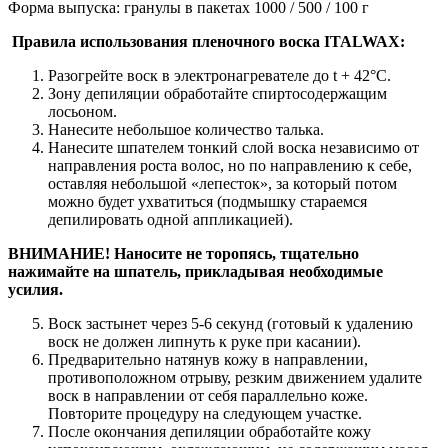
Форма выпуска: гранулы в пакетах 1000 / 500 / 100 г
Правила использования пленочного воска ITALWAX:
Разогрейте воск в электронагревателе до t + 42°С.
Зону депиляции обработайте спиртосодержащим
лосьоном.
Нанесите небольшое количество талька.
Нанесите шпателем тонкий слой воска независимо от
направления роста волос, но по направлению к себе,
оставляя небольшой «лепесток», за который потом
можно будет ухватиться (подмышку стараемся
депилировать одной аппликацией).
ВНИМАНИЕ! Наносите не торопясь, тщательно
нажимайте на шпатель, прикладывая необходимые
усилия.
Воск застынет через 5-6 секунд (готовый к удалению
воск не должен липнуть к руке при касании).
Предварительно натянув кожу в направлении,
противоположном отрыву, резким движением удалите
воск в направлении от себя параллельно коже.
Повторите процедуру на следующем участке.
После окончания депиляции обработайте кожу