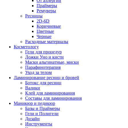
От аллергии
Праймеры
Ремуверы
Ресницы
2D-6D
Коричневые
Цветные
Черные
Расходные материалы
Косметологу
Гели для процедур
Ложки Уно и кисти
Маски альгинатные, миски
Парафинотерапия
Уход за телом
Ламинирование ресниц и бровей
Ботокс для ресниц
Валики
Клей для ламинирования
Составы для ламинирования
Маникюр и педикюр
Базы и Праймеры
Гели и Полигели
Дизайн
Инструменты