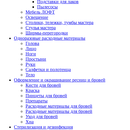
Подставки для лаков
Пылесосы
Мебель ЛОФТ
Освещение
Столики, тележки, тумбы мастера
Стулья мастера
Ширмы-перегородки
Одноразовые расходные материалы
Голова
Лицо
Ноги
Простыни
Руки
Салфетки и полотенца
Тело
Оформление и окрашивание ресниц и бровей
Кисти для бровей
Краска
Пинцеты для бровей
Препараты
Расходные материалы для бровей
Расходные материалы для бровей
Уход для бровей
Хна
Стерилизация и дезинфекция