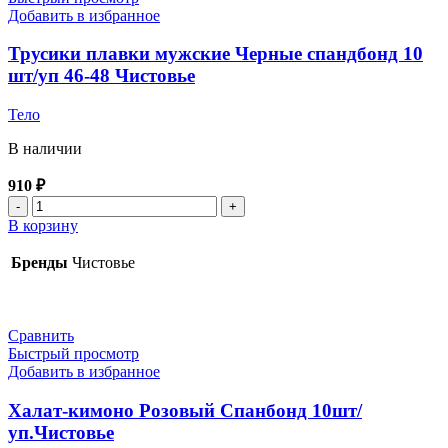
Белый
Добавить в избранное
Чистовье
Трусики плавки мужские Черные спандбонд 10
шт/уп 46-48 Чистовье
Тело
В наличии
910
₽
Количество
товара
В корзину
Трусики
плавки
Бренды
Чистовье
мужские
Черные
спандбонд
10
Сравнить
шт/
Быстрый просмотр
уп
Добавить в избранное
46-
48
Халат-кимоно Розовый Спанбонд 10шт/
Чистовье
уп.Чистовье