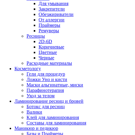
Для умывания
Закрепители
Обезжириватели
От аллергии
Праймеры
Ремуверы
Ресницы
2D-6D
Коричневые
Цветные
Черные
Расходные материалы
Косметологу
Гели для процедур
Ложки Уно и кисти
Маски альгинатные, миски
Парафинотерапия
Уход за телом
Ламинирование ресниц и бровей
Ботокс для ресниц
Валики
Клей для ламинирования
Составы для ламинирования
Маникюр и педикюр
Базы и Праймеры