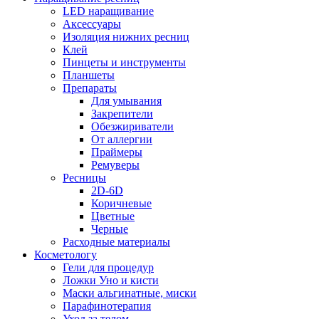
LED наращивание
Аксессуары
Изоляция нижних ресниц
Клей
Пинцеты и инструменты
Планшеты
Препараты
Для умывания
Закрепители
Обезжириватели
От аллергии
Праймеры
Ремуверы
Ресницы
2D-6D
Коричневые
Цветные
Черные
Расходные материалы
Косметологу
Гели для процедур
Ложки Уно и кисти
Маски альгинатные, миски
Парафинотерапия
Уход за телом