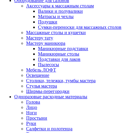
Оборудование для салонов
Аксессуары к массажным столам
Валики и полувалики
Матрасы и чехлы
Подушки
Сумки-переноски для массажных столов
Массажные столы и кушетки
Мастеру тату
Мастеру маникюра
Маникюрные подставки
Маникюрные столы
Подставки для лаков
Пылесосы
Мебель ЛОФТ
Освещение
Столики, тележки, тумбы мастера
Стулья мастера
Ширмы-перегородки
Одноразовые расходные материалы
Голова
Лицо
Ноги
Простыни
Руки
Салфетки и полотенца