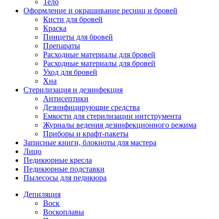
Тело
Оформление и окрашивание ресниц и бровей
Кисти для бровей
Краска
Пинцеты для бровей
Препараты
Расходные материалы для бровей
Расходные материалы для бровей
Уход для бровей
Хна
Стерилизация и дезинфекция
Антисептики
Дезинфицирующие средства
Емкости для стерилизации интструмента
Журналы ведения дезинфекционного режима
Приборы и крафт-пакеты
Записные книги, блокноты для мастера
Лицо
Педикюрные кресла
Педикюрные подставки
Пылесосы для педикюра
Депиляция
Воск
Воскоплавы