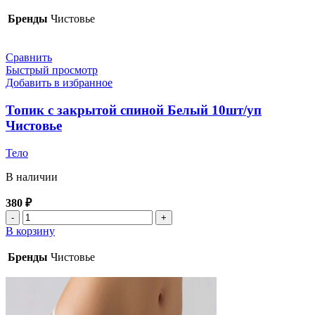
Трусики
бикини
Бренды
Чистовье
жен
Салатовые
Спандбонд
Сравнить
25шт/
Быстрый просмотр
уп
Добавить в избранное
44-
48
Топик с закрытой спиной Белый 10шт/уп
Чистовье
Чистовье
Тело
В наличии
380
₽
Количество
товара
В корзину
Топик
с
Бренды
Чистовье
закрытой
спиной
Белый
10шт/