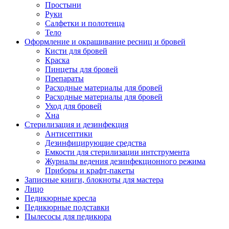
Простыни
Руки
Салфетки и полотенца
Тело
Оформление и окрашивание ресниц и бровей
Кисти для бровей
Краска
Пинцеты для бровей
Препараты
Расходные материалы для бровей
Расходные материалы для бровей
Уход для бровей
Хна
Стерилизация и дезинфекция
Антисептики
Дезинфицирующие средства
Емкости для стерилизации интструмента
Журналы ведения дезинфекционного режима
Приборы и крафт-пакеты
Записные книги, блокноты для мастера
Лицо
Педикюрные кресла
Педикюрные подставки
Пылесосы для педикюра