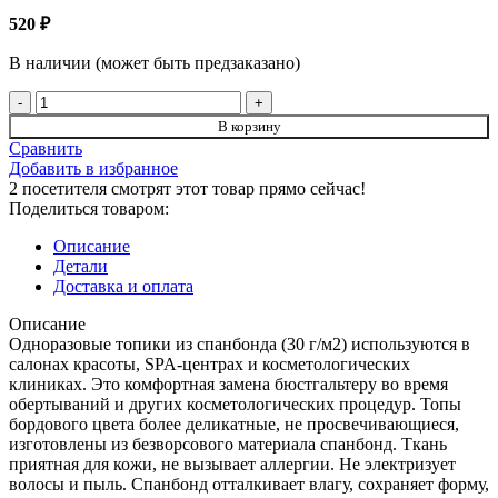
520
₽
В наличии (может быть предзаказано)
Количество
товара
В корзину
Топик
Сравнить
с
Добавить в избранное
открытой
2
посетителя смотрят этот товар прямо сейчас!
спиной
Поделиться товаром:
Бордовый
10шт/
Описание
уп
Детали
Чистовье
Доставка и оплата
Описание
Одноразовые топики из спанбонда (30 г/м2) используются в
салонах красоты, SPA-центрах и косметологических
клиниках. Это комфортная замена бюстгальтеру во время
обертываний и других косметологических процедур. Топы
бордового цвета более деликатные, не просвечивающиеся,
изготовлены из безворсового материала спанбонд. Ткань
приятная для кожи, не вызывает аллергии. Не электризует
волосы и пыль. Спанбонд отталкивает влагу, сохраняет форму,