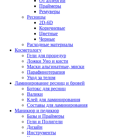
От аллергии
Праймеры
Ремуверы
Ресницы
2D-6D
Коричневые
Цветные
Черные
Расходные материалы
Косметологу
Гели для процедур
Ложки Уно и кисти
Маски альгинатные, миски
Парафинотерапия
Уход за телом
Ламинирование ресниц и бровей
Ботокс для ресниц
Валики
Клей для ламинирования
Составы для ламинирования
Маникюр и педикюр
Базы и Праймеры
Гели и Полигели
Дизайн
Инструменты