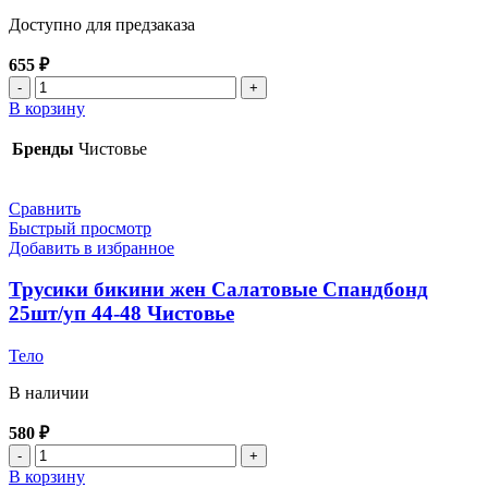
Доступно для предзаказа
655
₽
Количество
товара
В корзину
Трусики
бикини
Бренды
Чистовье
жен
Розовые
Спандбонд
Сравнить
25
Быстрый просмотр
шт/
Добавить в избранное
уп
44-
Трусики бикини жен Салатовые Спандбонд
48
25шт/уп 44-48 Чистовье
Чистовье
Тело
В наличии
580
₽
Количество
товара
В корзину