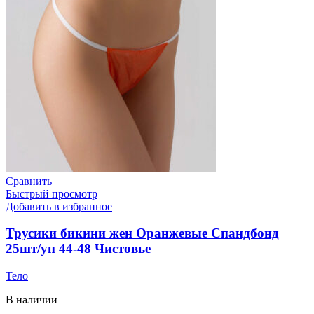
уп
Чистовье
Сравнить
Быстрый просмотр
Добавить в избранное
Трусики бикини жен Оранжевые Спандбонд
25шт/уп 44-48 Чистовье
Тело
В наличии