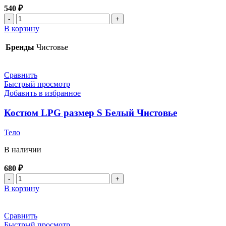
540
₽
Количество
товара
В корзину
Трусики
бикини
Бренды
Чистовье
жен
Оранжевые
Спандбонд
Сравнить
25шт/
Быстрый просмотр
уп
Добавить в избранное
44-
48
Костюм LPG размер S Белый Чистовье
Чистовье
Тело
В наличии
680
₽
Количество
товара
В корзину
Костюм
LPG
размер
Сравнить
S
Быстрый просмотр