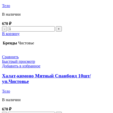
Тело
В наличии
670
₽
Количество
товара
В корзину
Халат-
кимоно
Бренды
Чистовье
Розовый
Спанбонд
10шт/
Сравнить
уп.Чистовье
Быстрый просмотр
Добавить в избранное
Халат-кимоно Мятный Спанбонд 10шт/
уп.Чистовье
Тело
В наличии
670
₽