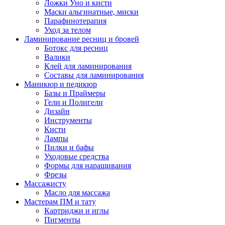
Ложки Уно и кисти
Маски альгинатные, миски
Парафинотерапия
Уход за телом
Ламинирование ресниц и бровей
Ботокс для ресниц
Валики
Клей для ламинирования
Составы для ламинирования
Маникюр и педикюр
Базы и Праймеры
Гели и Полигели
Дизайн
Инструменты
Кисти
Лампы
Пилки и бафы
Уходовые средства
Формы для наращивания
Фрезы
Массажисту
Масло для массажа
Мастерам ПМ и тату
Картриджи и иглы
Пигменты