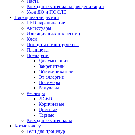
Паста
Расходные материалы для депиляции
Уход ДО и ПОСЛЕ
Наращивание ресниц
LED наращивание
Аксессуары
Изоляция нижних ресниц
Клей
Пинцеты и инструменты
Планшеты
Препараты
Для умывания
Закрепители
Обезжириватели
От аллергии
Праймеры
Ремуверы
Ресницы
2D-6D
Коричневые
Цветные
Черные
Расходные материалы
Косметологу
Гели для процедур