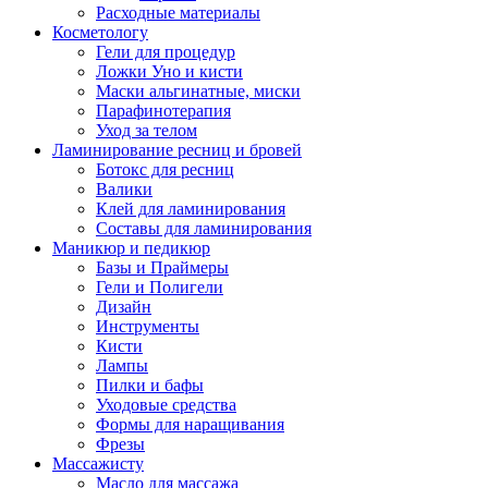
Расходные материалы
Косметологу
Гели для процедур
Ложки Уно и кисти
Маски альгинатные, миски
Парафинотерапия
Уход за телом
Ламинирование ресниц и бровей
Ботокс для ресниц
Валики
Клей для ламинирования
Составы для ламинирования
Маникюр и педикюр
Базы и Праймеры
Гели и Полигели
Дизайн
Инструменты
Кисти
Лампы
Пилки и бафы
Уходовые средства
Формы для наращивания
Фрезы
Массажисту
Масло для массажа