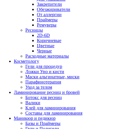
Закрепители
Обезжириватели
От аллергии
Праймеры
Ремуверы
Ресницы
2D-6D
Коричневые
Цветные
Черные
Расходные материалы
Косметологу
Гели для процедур
Ложки Уно и кисти
Маски альгинатные, миски
Парафинотерапия
Уход за телом
Ламинирование ресниц и бровей
Ботокс для ресниц
Валики
Клей для ламинирования
Составы для ламинирования
Маникюр и педикюр
Базы и Праймеры
Гели и Полигели