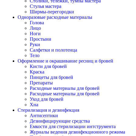
Столики, тележки, тумбы мастера
Стулья мастера
Ширмы-перегородки
Одноразовые расходные материалы
Голова
Лицо
Ноги
Простыни
Руки
Салфетки и полотенца
Тело
Оформление и окрашивание ресниц и бровей
Кисти для бровей
Краска
Пинцеты для бровей
Препараты
Расходные материалы для бровей
Расходные материалы для бровей
Уход для бровей
Хна
Стерилизация и дезинфекция
Антисептики
Дезинфицирующие средства
Емкости для стерилизации интструмента
Журналы ведения дезинфекционного режима