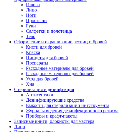
Голова
Лицо
Ноги
Простыни
Руки
Салфетки и полотенца
Тело
Оформление и окрашивание ресниц и бровей
Кисти для бровей
Краска
Пинцеты для бровей
Препараты
Расходные материалы для бровей
Расходные материалы для бровей
Уход для бровей
Хна
Стерилизация и дезинфекция
Антисептики
Дезинфицирующие средства
Емкости для стерилизации интструмента
Журналы ведения дезинфекционного режима
Приборы и крафт-пакеты
Записные книги, блокноты для мастера
Лицо
Педикюрные кресла