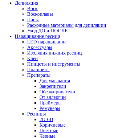
Депиляция
Воск
Воскоплавы
Паста
Расходные материалы для депиляции
Уход ДО и ПОСЛЕ
Наращивание ресниц
LED наращивание
Аксессуары
Изоляция нижних ресниц
Клей
Пинцеты и инструменты
Планшеты
Препараты
Для умывания
Закрепители
Обезжириватели
От аллергии
Праймеры
Ремуверы
Ресницы
2D-6D
Коричневые
Цветные
Черные