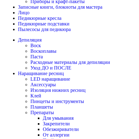
Приборы и крафт-пакеты
Записные книги, блокноты для мастера
Лицо
Педикюрные кресла
Педикюрные подставки
Пылесосы для педикюра
Депиляция
Воск
Воскоплавы
Паста
Расходные материалы для депиляции
Уход ДО и ПОСЛЕ
Наращивание ресниц
LED наращивание
Аксессуары
Изоляция нижних ресниц
Клей
Пинцеты и инструменты
Планшеты
Препараты
Для умывания
Закрепители
Обезжириватели
От аллергии