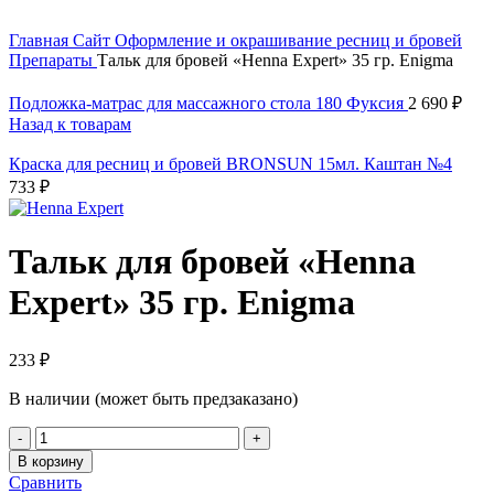
Увеличить
Главная
Сайт
Оформление и окрашивание ресниц и бровей
Препараты
Тальк для бровей «Henna Expert» 35 гр. Enigma
Подложка-матрас для массажного стола 180 Фуксия
2 690
₽
Назад к товарам
Краска для ресниц и бровей BRONSUN 15мл. Каштан №4
733
₽
Тальк для бровей «Henna
Expert» 35 гр. Enigma
233
₽
В наличии (может быть предзаказано)
В корзину
Сравнить