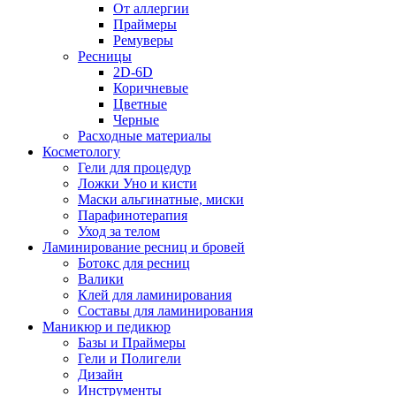
От аллергии
Праймеры
Ремуверы
Ресницы
2D-6D
Коричневые
Цветные
Черные
Расходные материалы
Косметологу
Гели для процедур
Ложки Уно и кисти
Маски альгинатные, миски
Парафинотерапия
Уход за телом
Ламинирование ресниц и бровей
Ботокс для ресниц
Валики
Клей для ламинирования
Составы для ламинирования
Маникюр и педикюр
Базы и Праймеры
Гели и Полигели
Дизайн
Инструменты