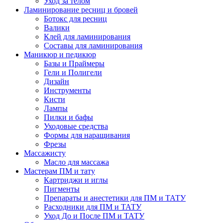
Уход за телом
Ламинирование ресниц и бровей
Ботокс для ресниц
Валики
Клей для ламинирования
Составы для ламинирования
Маникюр и педикюр
Базы и Праймеры
Гели и Полигели
Дизайн
Инструменты
Кисти
Лампы
Пилки и бафы
Уходовые средства
Формы для наращивания
Фрезы
Массажисту
Масло для массажа
Мастерам ПМ и тату
Картриджи и иглы
Пигменты
Препараты и анестетики для ПМ и ТАТУ
Расходники для ПМ и ТАТУ
Уход До и После ПМ и ТАТУ