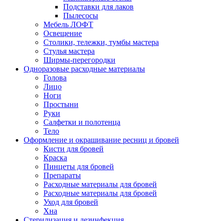
Подставки для лаков
Пылесосы
Мебель ЛОФТ
Освещение
Столики, тележки, тумбы мастера
Стулья мастера
Ширмы-перегородки
Одноразовые расходные материалы
Голова
Лицо
Ноги
Простыни
Руки
Салфетки и полотенца
Тело
Оформление и окрашивание ресниц и бровей
Кисти для бровей
Краска
Пинцеты для бровей
Препараты
Расходные материалы для бровей
Расходные материалы для бровей
Уход для бровей
Хна
Стерилизация и дезинфекция