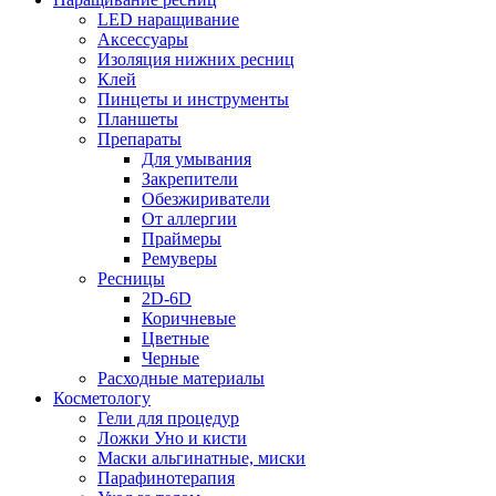
LED наращивание
Аксессуары
Изоляция нижних ресниц
Клей
Пинцеты и инструменты
Планшеты
Препараты
Для умывания
Закрепители
Обезжириватели
От аллергии
Праймеры
Ремуверы
Ресницы
2D-6D
Коричневые
Цветные
Черные
Расходные материалы
Косметологу
Гели для процедур
Ложки Уно и кисти
Маски альгинатные, миски
Парафинотерапия