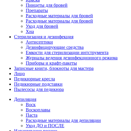
Пинцеты для бровей
Препараты
Расходные материалы для бровей
Расходные материалы для бровей
Уход для бровей
Хна
Стерилизация и дезинфекция
Антисептики
Дезинфицирующие средства
Емкости для стерилизации интструмента
Журналы ведения дезинфекционного режима
Приборы и крафт-пакеты
Записные книги, блокноты для мастера
Лицо
Педикюрные кресла
Педикюрные подставки
Пылесосы для педикюра
Депиляция
Воск
Воскоплавы
Паста
Расходные материалы для депиляции
Уход ДО и ПОСЛЕ
Наращивание ресниц