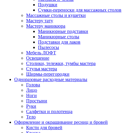
Подушки
Сумки-переноски для массажных столов
Массажные столы и кушетки
Мастеру тату
Мастеру маникюра
Маникюрные подставки
Маникюрные столы
Подставки для лаков
Пылесосы
Мебель ЛОФТ
Освещение
Столики, тележки, тумбы мастера
Стулья мастера
Ширмы-перегородки
Одноразовые расходные материалы
Голова
Лицо
Ноги
Простыни
Руки
Салфетки и полотенца
Тело
Оформление и окрашивание ресниц и бровей
Кисти для бровей
Краска