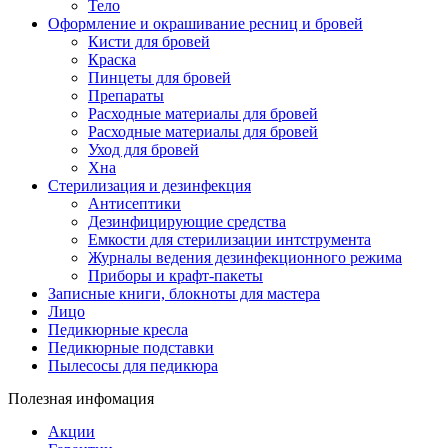
Тело
Оформление и окрашивание ресниц и бровей
Кисти для бровей
Краска
Пинцеты для бровей
Препараты
Расходные материалы для бровей
Расходные материалы для бровей
Уход для бровей
Хна
Стерилизация и дезинфекция
Антисептики
Дезинфицирующие средства
Емкости для стерилизации интструмента
Журналы ведения дезинфекционного режима
Приборы и крафт-пакеты
Записные книги, блокноты для мастера
Лицо
Педикюрные кресла
Педикюрные подставки
Пылесосы для педикюра
Полезная инфомация
Акции