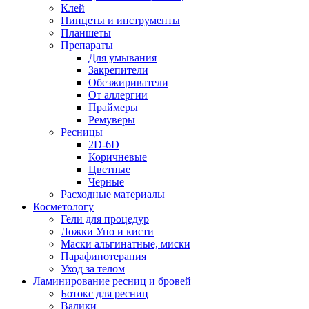
Клей
Пинцеты и инструменты
Планшеты
Препараты
Для умывания
Закрепители
Обезжириватели
От аллергии
Праймеры
Ремуверы
Ресницы
2D-6D
Коричневые
Цветные
Черные
Расходные материалы
Косметологу
Гели для процедур
Ложки Уно и кисти
Маски альгинатные, миски
Парафинотерапия
Уход за телом
Ламинирование ресниц и бровей
Ботокс для ресниц
Валики