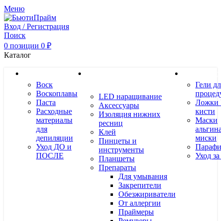
Меню
Вход / Регистрация
Поиск
0
позиции
0
₽
Каталог
Депиляция
Наращивание
Космет
Воск
Гели дл
ресниц
Воскоплавы
процед
LED наращивание
Паста
Ложки 
Аксессуары
Расходные
кисти
Изоляция нижних
материалы
Маски
ресниц
для
альгин
Клей
депиляции
миски
Пинцеты и
Уход ДО и
Парафи
инструменты
ПОСЛЕ
Уход за
Планшеты
Препараты
Для умывания
Закрепители
Обезжириватели
От аллергии
Праймеры
Ремуверы