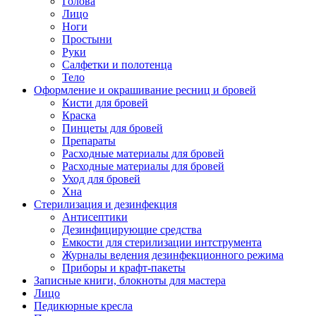
Голова
Лицо
Ноги
Простыни
Руки
Салфетки и полотенца
Тело
Оформление и окрашивание ресниц и бровей
Кисти для бровей
Краска
Пинцеты для бровей
Препараты
Расходные материалы для бровей
Расходные материалы для бровей
Уход для бровей
Хна
Стерилизация и дезинфекция
Антисептики
Дезинфицирующие средства
Емкости для стерилизации интструмента
Журналы ведения дезинфекционного режима
Приборы и крафт-пакеты
Записные книги, блокноты для мастера
Лицо
Педикюрные кресла