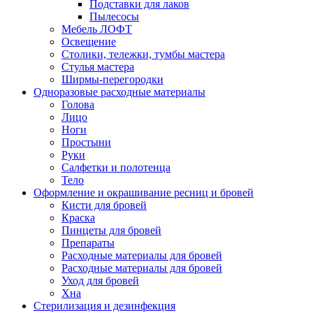
Подставки для лаков
Пылесосы
Мебель ЛОФТ
Освещение
Столики, тележки, тумбы мастера
Стулья мастера
Ширмы-перегородки
Одноразовые расходные материалы
Голова
Лицо
Ноги
Простыни
Руки
Салфетки и полотенца
Тело
Оформление и окрашивание ресниц и бровей
Кисти для бровей
Краска
Пинцеты для бровей
Препараты
Расходные материалы для бровей
Расходные материалы для бровей
Уход для бровей
Хна
Стерилизация и дезинфекция