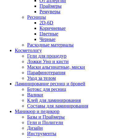
От аллергии
Праймеры
Ремуверы
Ресницы
2D-6D
Коричневые
Цветные
Черные
Расходные материалы
Косметологу
Гели для процедур
Ложки Уно и кисти
Маски альгинатные, миски
Парафинотерапия
Уход за телом
Ламинирование ресниц и бровей
Ботокс для ресниц
Валики
Клей для ламинирования
Составы для ламинирования
Маникюр и педикюр
Базы и Праймеры
Гели и Полигели
Дизайн
Инструменты