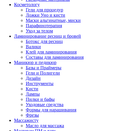
Косметологу
Гели для процедур
Ложки Уно и кисти
Маски альгинатные, миски
Парафинотерапия
Уход за телом
Ламинирование ресниц и бровей
Ботокс для ресниц
Валики
Клей для ламинирования
Составы для ламинирования
Маникюр и педикюр
Базы и Праймеры
Гели и Полигели
Дизайн
Инструменты
Кисти
Лампы
Пилки и бафы
Уходовые средства
Формы для наращивания
Фрезы
Массажисту
Масло для массажа
Мастерам ПМ и тату