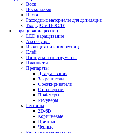
Воск
Воскоплавы
Паста
Расходные материалы для депиляции
Уход ДО и ПОСЛЕ
Наращивание ресниц
LED наращивание
Аксессуары
Изоляция нижних ресниц
Клей
Пинцеты и инструменты
Планшеты
Препараты
Для умывания
Закрепители
Обезжириватели
От аллергии
Праймеры
Ремуверы
Ресницы
2D-6D
Коричневые
Цветные
Черные
Расходные материалы