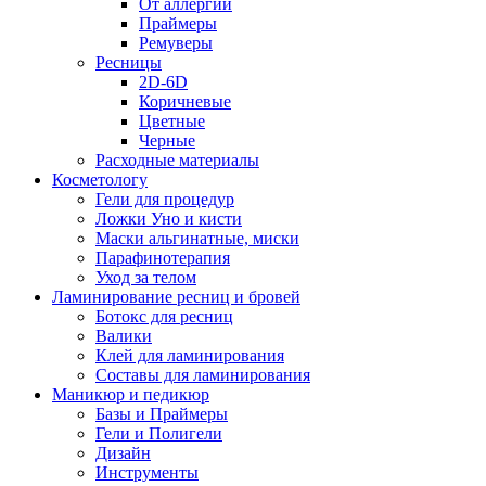
От аллергии
Праймеры
Ремуверы
Ресницы
2D-6D
Коричневые
Цветные
Черные
Расходные материалы
Косметологу
Гели для процедур
Ложки Уно и кисти
Маски альгинатные, миски
Парафинотерапия
Уход за телом
Ламинирование ресниц и бровей
Ботокс для ресниц
Валики
Клей для ламинирования
Составы для ламинирования
Маникюр и педикюр
Базы и Праймеры
Гели и Полигели
Дизайн
Инструменты