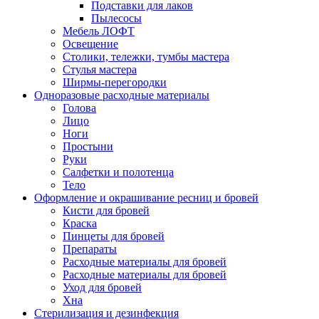
Подставки для лаков
Пылесосы
Мебель ЛОФТ
Освещение
Столики, тележки, тумбы мастера
Стулья мастера
Ширмы-перегородки
Одноразовые расходные материалы
Голова
Лицо
Ноги
Простыни
Руки
Салфетки и полотенца
Тело
Оформление и окрашивание ресниц и бровей
Кисти для бровей
Краска
Пинцеты для бровей
Препараты
Расходные материалы для бровей
Расходные материалы для бровей
Уход для бровей
Хна
Стерилизация и дезинфекция