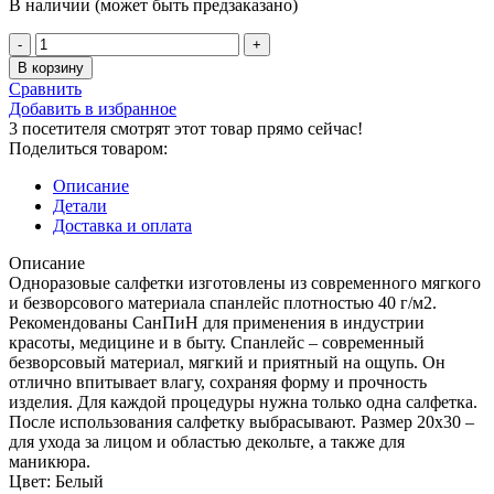
В наличии (может быть предзаказано)
Количество
товара
В корзину
Салфетка
Сравнить
рулон
Добавить в избранное
20*30
3
посетителя смотрят этот товар прямо сейчас!
Спанлейс
Поделиться товаром:
150
шт.
Описание
Чистовье
Детали
Доставка и оплата
Описание
Одноразовые салфетки изготовлены из современного мягкого
и безворсового материала спанлейс плотностью 40 г/м2.
Рекомендованы СанПиН для применения в индустрии
красоты, медицине и в быту. Спанлейс – современный
безворсовый материал, мягкий и приятный на ощупь. Он
отлично впитывает влагу, сохраняя форму и прочность
изделия. Для каждой процедуры нужна только одна салфетка.
После использования салфетку выбрасывают. Размер 20х30 –
для ухода за лицом и областью декольте, а также для
маникюра.
Цвет: Белый