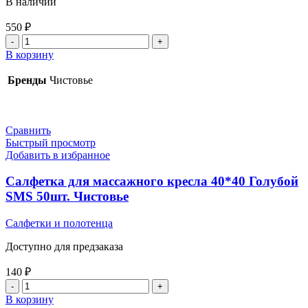
В наличии
550
₽
Количество
товара
В корзину
Салфетка
рулон
Бренды
Чистовье
20*30
Cotto
100
шт.
Сравнить
Чистовье
Быстрый просмотр
Добавить в избранное
Салфетка для массажного кресла 40*40 Голубой
SMS 50шт. Чистовье
Салфетки и полотенца
Доступно для предзаказа
140
₽
Количество
товара
В корзину