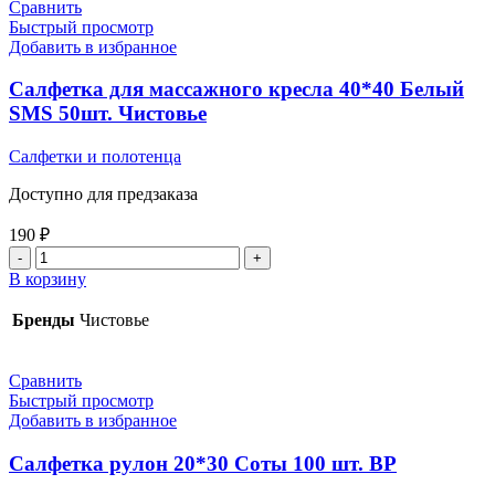
50
Сравнить
шт.
Быстрый просмотр
Чистовье
Добавить в избранное
Салфетка для массажного кресла 40*40 Белый
SMS 50шт. Чистовье
Салфетки и полотенца
Доступно для предзаказа
190
₽
Количество
товара
В корзину
Салфетка
для
Бренды
Чистовье
массажного
кресла
40*40
Сравнить
Белый
Быстрый просмотр
SMS
Добавить в избранное
50шт.
Чистовье
Салфетка рулон 20*30 Соты 100 шт. BP