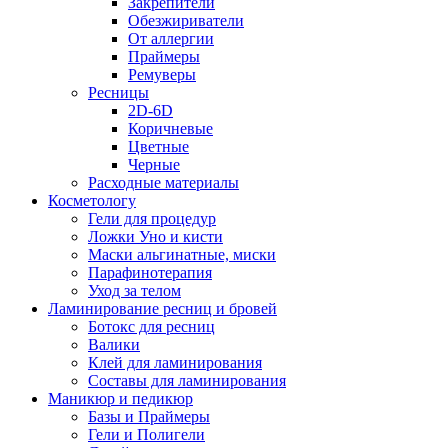
Закрепители
Обезжириватели
От аллергии
Праймеры
Ремуверы
Ресницы
2D-6D
Коричневые
Цветные
Черные
Расходные материалы
Косметологу
Гели для процедур
Ложки Уно и кисти
Маски альгинатные, миски
Парафинотерапия
Уход за телом
Ламинирование ресниц и бровей
Ботокс для ресниц
Валики
Клей для ламинирования
Составы для ламинирования
Маникюр и педикюр
Базы и Праймеры
Гели и Полигели