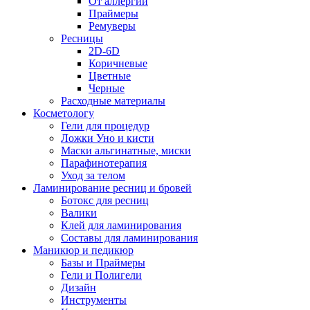
От аллергии
Праймеры
Ремуверы
Ресницы
2D-6D
Коричневые
Цветные
Черные
Расходные материалы
Косметологу
Гели для процедур
Ложки Уно и кисти
Маски альгинатные, миски
Парафинотерапия
Уход за телом
Ламинирование ресниц и бровей
Ботокс для ресниц
Валики
Клей для ламинирования
Составы для ламинирования
Маникюр и педикюр
Базы и Праймеры
Гели и Полигели
Дизайн
Инструменты