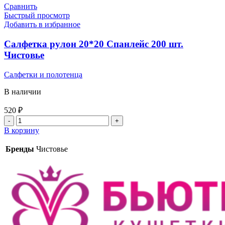
Сравнить
Быстрый просмотр
Добавить в избранное
Салфетка рулон 20*20 Спанлейс 200 шт.
Чистовье
Салфетки и полотенца
В наличии
520
₽
Количество
товара
В корзину
Салфетка
рулон
Бренды
Чистовье
20*20
Спанлейс
200
шт.
Чистовье