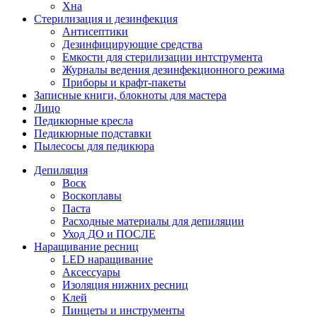
Хна
Стерилизация и дезинфекция
Антисептики
Дезинфицирующие средства
Емкости для стерилизации интструмента
Журналы ведения дезинфекционного режима
Приборы и крафт-пакеты
Записные книги, блокноты для мастера
Лицо
Педикюрные кресла
Педикюрные подставки
Пылесосы для педикюра
Депиляция
Воск
Воскоплавы
Паста
Расходные материалы для депиляции
Уход ДО и ПОСЛЕ
Наращивание ресниц
LED наращивание
Аксессуары
Изоляция нижних ресниц
Клей
Пинцеты и инструменты