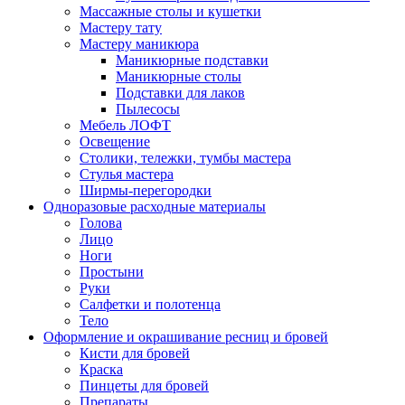
Массажные столы и кушетки
Мастеру тату
Мастеру маникюра
Маникюрные подставки
Маникюрные столы
Подставки для лаков
Пылесосы
Мебель ЛОФТ
Освещение
Столики, тележки, тумбы мастера
Стулья мастера
Ширмы-перегородки
Одноразовые расходные материалы
Голова
Лицо
Ноги
Простыни
Руки
Салфетки и полотенца
Тело
Оформление и окрашивание ресниц и бровей
Кисти для бровей
Краска
Пинцеты для бровей
Препараты