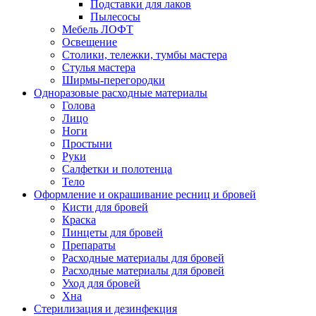
Подставки для лаков
Пылесосы
Мебель ЛОФТ
Освещение
Столики, тележки, тумбы мастера
Стулья мастера
Ширмы-перегородки
Одноразовые расходные материалы
Голова
Лицо
Ноги
Простыни
Руки
Салфетки и полотенца
Тело
Оформление и окрашивание ресниц и бровей
Кисти для бровей
Краска
Пинцеты для бровей
Препараты
Расходные материалы для бровей
Расходные материалы для бровей
Уход для бровей
Хна
Стерилизация и дезинфекция