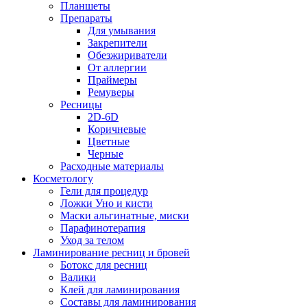
Планшеты
Препараты
Для умывания
Закрепители
Обезжириватели
От аллергии
Праймеры
Ремуверы
Ресницы
2D-6D
Коричневые
Цветные
Черные
Расходные материалы
Косметологу
Гели для процедур
Ложки Уно и кисти
Маски альгинатные, миски
Парафинотерапия
Уход за телом
Ламинирование ресниц и бровей
Ботокс для ресниц
Валики
Клей для ламинирования
Составы для ламинирования