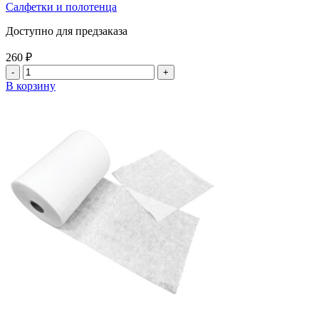
Салфетки и полотенца
Доступно для предзаказа
260
₽
Количество
товара
В корзину
Салфетка
рулон
20*30
Соты
100
шт.
BP