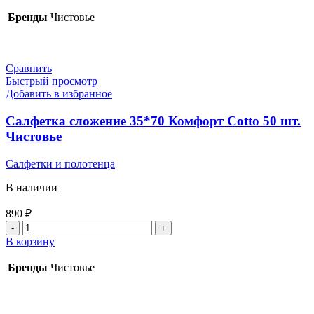
Салфетка
для
Бренды
Чистовье
массажного
кресла
40*40
Голубой
Сравнить
SMS
Быстрый просмотр
50шт.
Добавить в избранное
Чистовье
Салфетка сложение 35*70 Комфорт Сotto 50 шт.
Чистовье
Салфетки и полотенца
В наличии
890
₽
Количество
товара
В корзину
Салфетка
сложение
Бренды
Чистовье
35*70
Комфорт
Сotto