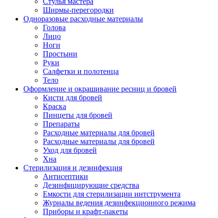
Стулья мастера
Ширмы-перегородки
Одноразовые расходные материалы
Голова
Лицо
Ноги
Простыни
Руки
Салфетки и полотенца
Тело
Оформление и окрашивание ресниц и бровей
Кисти для бровей
Краска
Пинцеты для бровей
Препараты
Расходные материалы для бровей
Расходные материалы для бровей
Уход для бровей
Хна
Стерилизация и дезинфекция
Антисептики
Дезинфицирующие средства
Емкости для стерилизации интструмента
Журналы ведения дезинфекционного режима
Приборы и крафт-пакеты