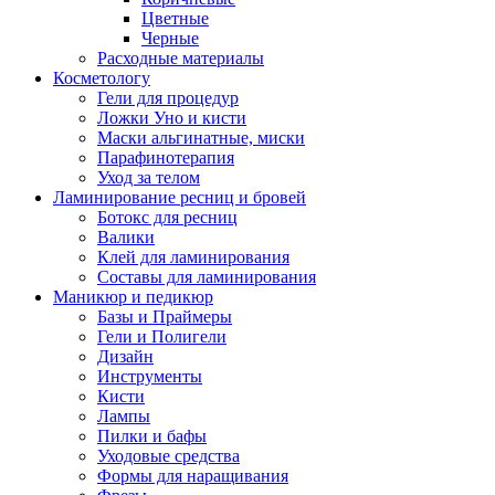
Цветные
Черные
Расходные материалы
Косметологу
Гели для процедур
Ложки Уно и кисти
Маски альгинатные, миски
Парафинотерапия
Уход за телом
Ламинирование ресниц и бровей
Ботокс для ресниц
Валики
Клей для ламинирования
Составы для ламинирования
Маникюр и педикюр
Базы и Праймеры
Гели и Полигели
Дизайн
Инструменты
Кисти
Лампы
Пилки и бафы
Уходовые средства
Формы для наращивания