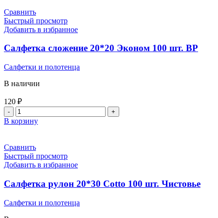
Салфетка
сложение
Сравнить
20*20
Быстрый просмотр
Соты
Добавить в избранное
100
шт.
Салфетка сложение 20*20 Эконом 100 шт. BP
BP
Салфетки и полотенца
В наличии
120
₽
Количество
товара
В корзину
Салфетка
сложение
20*20
Сравнить
Эконом
Быстрый просмотр
100
Добавить в избранное
шт.
BP
Салфетка рулон 20*30 Cotto 100 шт. Чистовье
Салфетки и полотенца