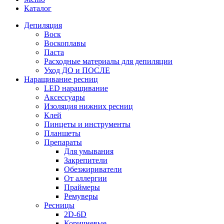
Каталог
Депиляция
Воск
Воскоплавы
Паста
Расходные материалы для депиляции
Уход ДО и ПОСЛЕ
Наращивание ресниц
LED наращивание
Аксессуары
Изоляция нижних ресниц
Клей
Пинцеты и инструменты
Планшеты
Препараты
Для умывания
Закрепители
Обезжириватели
От аллергии
Праймеры
Ремуверы
Ресницы
2D-6D
Коричневые