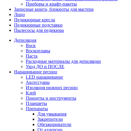
Приборы и крафт-пакеты
Записные книги, блокноты для мастера
Лицо
Педикюрные кресла
Педикюрные подставки
Пылесосы для педикюра
Депиляция
Воск
Воскоплавы
Паста
Расходные материалы для депиляции
Уход ДО и ПОСЛЕ
Наращивание ресниц
LED наращивание
Аксессуары
Изоляция нижних ресниц
Клей
Пинцеты и инструменты
Планшеты
Препараты
Для умывания
Закрепители
Обезжириватели
От аллергии