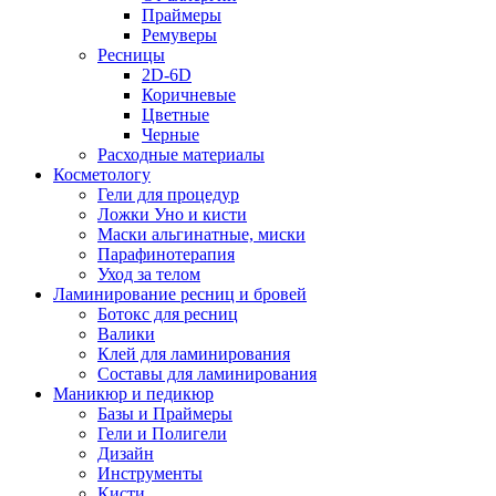
Праймеры
Ремуверы
Ресницы
2D-6D
Коричневые
Цветные
Черные
Расходные материалы
Косметологу
Гели для процедур
Ложки Уно и кисти
Маски альгинатные, миски
Парафинотерапия
Уход за телом
Ламинирование ресниц и бровей
Ботокс для ресниц
Валики
Клей для ламинирования
Составы для ламинирования
Маникюр и педикюр
Базы и Праймеры
Гели и Полигели
Дизайн
Инструменты
Кисти