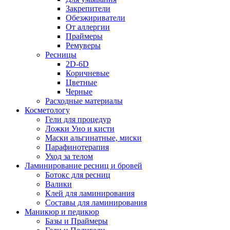
Закрепители
Обезжириватели
От аллергии
Праймеры
Ремуверы
Ресницы
2D-6D
Коричневые
Цветные
Черные
Расходные материалы
Косметологу
Гели для процедур
Ложки Уно и кисти
Маски альгинатные, миски
Парафинотерапия
Уход за телом
Ламинирование ресниц и бровей
Ботокс для ресниц
Валики
Клей для ламинирования
Составы для ламинирования
Маникюр и педикюр
Базы и Праймеры