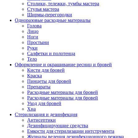
Столики, тележки, тумбы мастера
Стулья мастера
Ширмы-перегородки
Одноразовые расходные материалы
Голова
Лицо
Ноги
Простыни
Руки
Салфетки и полотенца
Тело
Оформление и окрашивание ресниц и бровей
Кисти для бровей
Краска
Пинцеты для бровей
Препараты
Расходные материалы для бровей
Расходные материалы для бровей
Уход для бровей
Хна
Стерилизация и дезинфекция
Антисептики
Дезинфицирующие средства
Емкости для стерилизации интструмента
Журналы ведения дезинфекционного режима