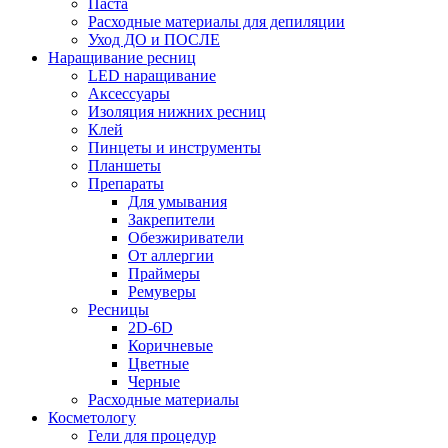
Паста
Расходные материалы для депиляции
Уход ДО и ПОСЛЕ
Наращивание ресниц
LED наращивание
Аксессуары
Изоляция нижних ресниц
Клей
Пинцеты и инструменты
Планшеты
Препараты
Для умывания
Закрепители
Обезжириватели
От аллергии
Праймеры
Ремуверы
Ресницы
2D-6D
Коричневые
Цветные
Черные
Расходные материалы
Косметологу
Гели для процедур