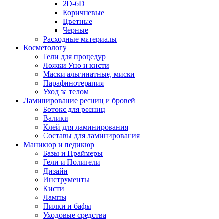
2D-6D
Коричневые
Цветные
Черные
Расходные материалы
Косметологу
Гели для процедур
Ложки Уно и кисти
Маски альгинатные, миски
Парафинотерапия
Уход за телом
Ламинирование ресниц и бровей
Ботокс для ресниц
Валики
Клей для ламинирования
Составы для ламинирования
Маникюр и педикюр
Базы и Праймеры
Гели и Полигели
Дизайн
Инструменты
Кисти
Лампы
Пилки и бафы
Уходовые средства