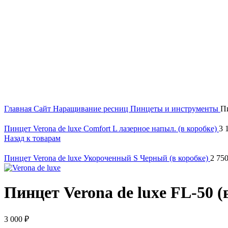
Увеличить
Главная
Сайт
Наращивание ресниц
Пинцеты и инструменты
Пи
Пинцет Verona de luxe Comfort L лазерное напыл. (в коробке)
3 
Назад к товарам
Пинцет Verona de luxe Укороченный S Черный (в коробке)
2 75
Пинцет Verona de luxe FL-50 (
3 000
₽