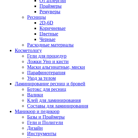
От аллергии
Праймеры
Ремуверы
Ресницы
2D-6D
Коричневые
Цветные
Черные
Расходные материалы
Косметологу
Гели для процедур
Ложки Уно и кисти
Маски альгинатные, миски
Парафинотерапия
Уход за телом
Ламинирование ресниц и бровей
Ботокс для ресниц
Валики
Клей для ламинирования
Составы для ламинирования
Маникюр и педикюр
Базы и Праймеры
Гели и Полигели
Дизайн
Инструменты