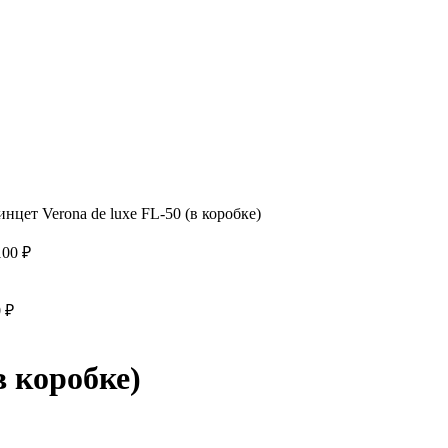
нцет Verona de luxe FL-50 (в коробке)
100
₽
0
₽
в коробке)