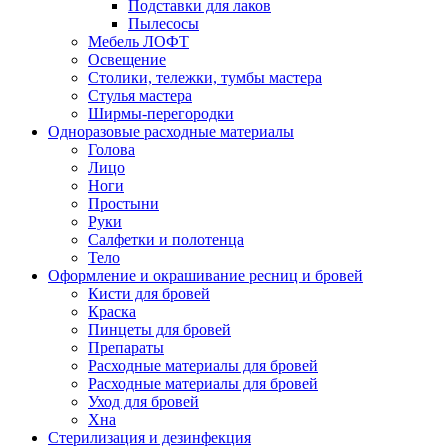
Подставки для лаков
Пылесосы
Мебель ЛОФТ
Освещение
Столики, тележки, тумбы мастера
Стулья мастера
Ширмы-перегородки
Одноразовые расходные материалы
Голова
Лицо
Ноги
Простыни
Руки
Салфетки и полотенца
Тело
Оформление и окрашивание ресниц и бровей
Кисти для бровей
Краска
Пинцеты для бровей
Препараты
Расходные материалы для бровей
Расходные материалы для бровей
Уход для бровей
Хна
Стерилизация и дезинфекция