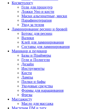
Косметологу
Гели для процедур
Ложки Уно и кисти
Маски альгинатные, миски
Парафинотерапия
Уход за телом
Ламинирование ресниц и бровей
Ботокс для ресниц
Валики
Клей для ламинирования
Составы для ламинирования
Маникюр и педикюр
Базы и Праймеры
Гели и Полигели
Дизайн
Инструменты
Кисти
Лампы
Пилки и бафы
Уходовые средства
Формы для наращивания
Фрезы
Массажисту
Масло для массажа
Мастерам ПМ и тату