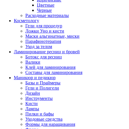
Цветные
Черные
Расходные материалы
Косметологу
Гели для процедур
Ложки Уно и кисти
Маски альгинатные, миски
Парафинотерапия
Уход за телом
Ламинирование ресниц и бровей
Ботокс для ресниц
Валики
Клей для ламинирования
Составы для ламинирования
Маникюр и педикюр
Базы и Праймеры
Гели и Полигели
Дизайн
Инструменты
Кисти
Лампы
Пилки и бафы
Уходовые средства
Формы для наращивания