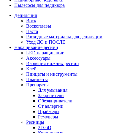
Пылесосы для педикюра
Депиляция
Воск
Воскоплавы
Паста
Расходные материалы для депиляции
Уход ДО и ПОСЛЕ
Наращивание ресниц
LED наращивание
Аксессуары
Изоляция нижних ресниц
Клей
Пинцеты и инструменты
Планшеты
Препараты
Для умывания
Закрепители
Обезжириватели
От аллергии
Праймеры
Ремуверы
Ресницы
2D-6D
Коричневые