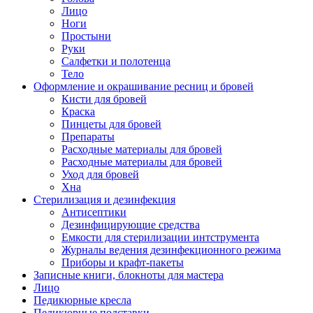
Лицо
Ноги
Простыни
Руки
Салфетки и полотенца
Тело
Оформление и окрашивание ресниц и бровей
Кисти для бровей
Краска
Пинцеты для бровей
Препараты
Расходные материалы для бровей
Расходные материалы для бровей
Уход для бровей
Хна
Стерилизация и дезинфекция
Антисептики
Дезинфицирующие средства
Емкости для стерилизации интструмента
Журналы ведения дезинфекционного режима
Приборы и крафт-пакеты
Записные книги, блокноты для мастера
Лицо
Педикюрные кресла
Педикюрные подставки