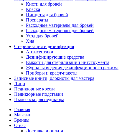
Кисти для бровей
Краска
Пинцеты для бровей
Препараты
Расходные материалы для бровей
Расходные материалы для бровей
Уход для бровей
Хна
Стерилизация и дезинфекция
Антисептики
Дезинфицирующие средства
Емкости для стерилизации интструмента
Журналы ведения дезинфекционного режима
Приборы и крафт-пакеты
Записные книги, блокноты для мастера
Лицо
Педикюрные кресла
Педикюрные подставки
Пылесосы для педикюра
Главная
Магазин
Бренды
О нас
Доставка и оплата