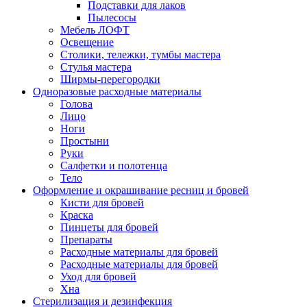
Подставки для лаков
Пылесосы
Мебель ЛОФТ
Освещение
Столики, тележки, тумбы мастера
Стулья мастера
Ширмы-перегородки
Одноразовые расходные материалы
Голова
Лицо
Ноги
Простыни
Руки
Салфетки и полотенца
Тело
Оформление и окрашивание ресниц и бровей
Кисти для бровей
Краска
Пинцеты для бровей
Препараты
Расходные материалы для бровей
Расходные материалы для бровей
Уход для бровей
Хна
Стерилизация и дезинфекция