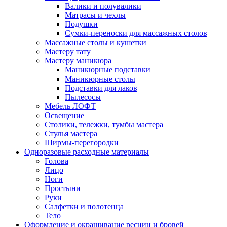
Валики и полувалики
Матрасы и чехлы
Подушки
Сумки-переноски для массажных столов
Массажные столы и кушетки
Мастеру тату
Мастеру маникюра
Маникюрные подставки
Маникюрные столы
Подставки для лаков
Пылесосы
Мебель ЛОФТ
Освещение
Столики, тележки, тумбы мастера
Стулья мастера
Ширмы-перегородки
Одноразовые расходные материалы
Голова
Лицо
Ноги
Простыни
Руки
Салфетки и полотенца
Тело
Оформление и окрашивание ресниц и бровей