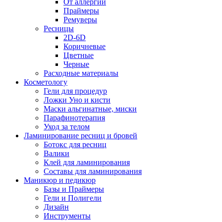
От аллергии
Праймеры
Ремуверы
Ресницы
2D-6D
Коричневые
Цветные
Черные
Расходные материалы
Косметологу
Гели для процедур
Ложки Уно и кисти
Маски альгинатные, миски
Парафинотерапия
Уход за телом
Ламинирование ресниц и бровей
Ботокс для ресниц
Валики
Клей для ламинирования
Составы для ламинирования
Маникюр и педикюр
Базы и Праймеры
Гели и Полигели
Дизайн
Инструменты