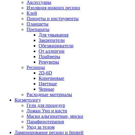
Аксессуары
Изоляция нижних ресниц
Клей
Пинцеты и инструменты
Планшеты
Препараты
Для умывания
Закрепители
Обезжириватели
От аллергии
Праймеры
Ремуверы
Ресницы
2D-6D
Коричневые
Цветные
Черные
Расходные материалы
Косметологу
Гели для процедур
Ложки Уно и кисти
Маски альгинатные, миски
Парафинотерапия
Уход за телом
Ламинирование ресниц и бровей