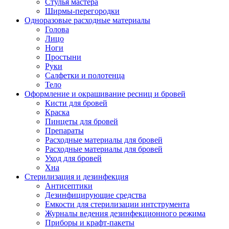
Стулья мастера
Ширмы-перегородки
Одноразовые расходные материалы
Голова
Лицо
Ноги
Простыни
Руки
Салфетки и полотенца
Тело
Оформление и окрашивание ресниц и бровей
Кисти для бровей
Краска
Пинцеты для бровей
Препараты
Расходные материалы для бровей
Расходные материалы для бровей
Уход для бровей
Хна
Стерилизация и дезинфекция
Антисептики
Дезинфицирующие средства
Емкости для стерилизации интструмента
Журналы ведения дезинфекционного режима
Приборы и крафт-пакеты