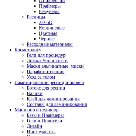
От аллергии
Праймеры
Ремуверы
Ресницы
2D-6D
Коричневые
Цветные
Черные
Расходные материалы
Косметологу
Гели для процедур
Ложки Уно и кисти
Маски альгинатные, миски
Парафинотерапия
Уход за телом
Ламинирование ресниц и бровей
Ботокс для ресниц
Валики
Клей для ламинирования
Составы для ламинирования
Маникюр и педикюр
Базы и Праймеры
Гели и Полигели
Дизайн
Инструменты