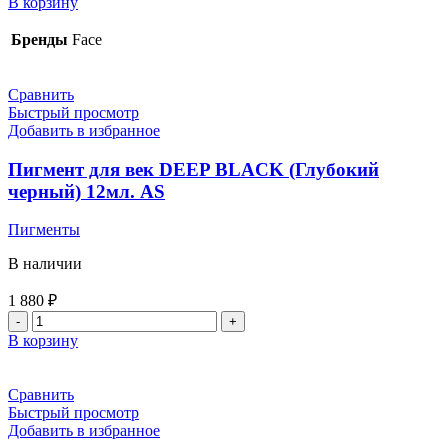
В корзину
Пигмент
Face
Бренды
Face
Корица
6мл
Сравнить
Быстрый просмотр
Добавить в избранное
Пигмент для век DEEP BLACK (Глубокий
черный) 12мл. AS
Пигменты
В наличии
1 880
₽
Количество
товара
В корзину
Пигмент
для
век
Сравнить
DEEP
Быстрый просмотр
BLACK
Добавить в избранное
(Глубокий