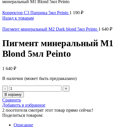
минеральный M1 Blond 5мл Peinto
Корректор С3 Паприка 5мл Peinto
1 190
₽
Назад к товарам
Пигмент минеральный M2 Dark blond 5мл Peinto
1 640
₽
Пигмент минеральный M1
Blond 5мл Peinto
1 640
₽
В наличии (может быть предзаказано)
Количество
товара
В корзину
Пигмент
Сравнить
минеральный
Добавить в избранное
M1
2
посетителя смотрят этот товар прямо сейчас!
Blond
Поделиться товаром:
5мл
Peinto
Описание