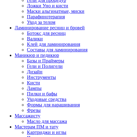
Гели для процедур
Ложки Уно и кисти
Маски альгинатные, миски
Парафинотерапия
Уход за телом
Ламинирование ресниц и бровей
Ботокс для ресниц
Валики
Клей для ламинирования
Составы для ламинирования
Маникюр и педикюр
Базы и Праймеры
Гели и Полигели
Дизайн
Инструменты
Кисти
Лампы
Пилки и бафы
Уходовые средства
Формы для наращивания
Фрезы
Массажисту
Масло для массажа
Мастерам ПМ и тату
Картриджи и иглы