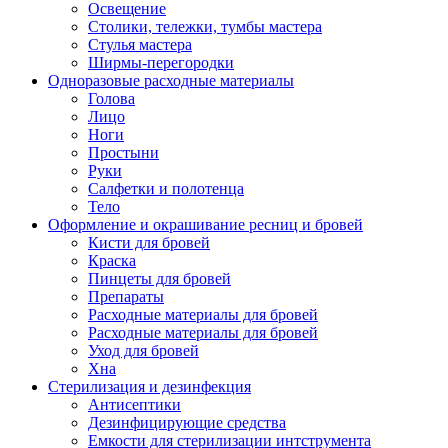
Освещение
Столики, тележки, тумбы мастера
Стулья мастера
Ширмы-перегородки
Одноразовые расходные материалы
Голова
Лицо
Ноги
Простыни
Руки
Салфетки и полотенца
Тело
Оформление и окрашивание ресниц и бровей
Кисти для бровей
Краска
Пинцеты для бровей
Препараты
Расходные материалы для бровей
Расходные материалы для бровей
Уход для бровей
Хна
Стерилизация и дезинфекция
Антисептики
Дезинфицирующие средства
Емкости для стерилизации интструмента