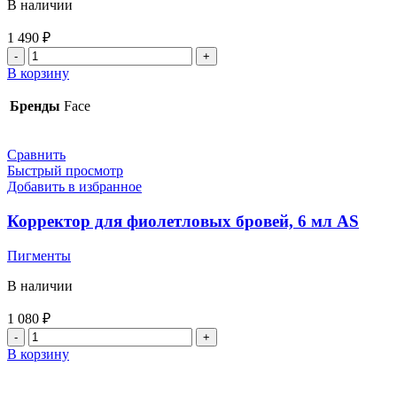
В наличии
1 490
₽
Количество
товара
В корзину
Пигмент
Face
Бренды
Face
Карамель
6мл
Сравнить
Быстрый просмотр
Добавить в избранное
Корректор для фиолетловых бровей, 6 мл AS
Пигменты
В наличии
1 080
₽
Количество
товара
В корзину
Корректор
для