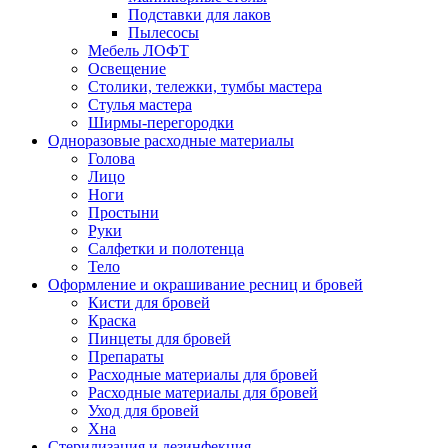
Подставки для лаков
Пылесосы
Мебель ЛОФТ
Освещение
Столики, тележки, тумбы мастера
Стулья мастера
Ширмы-перегородки
Одноразовые расходные материалы
Голова
Лицо
Ноги
Простыни
Руки
Салфетки и полотенца
Тело
Оформление и окрашивание ресниц и бровей
Кисти для бровей
Краска
Пинцеты для бровей
Препараты
Расходные материалы для бровей
Расходные материалы для бровей
Уход для бровей
Хна
Стерилизация и дезинфекция