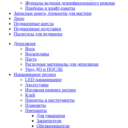
Журналы ведения дезинфекционного режима
Приборы и крафт-пакеты
Записные книги, блокноты для мастера
Лицо
Педикюрные кресла
Педикюрные подставки
Пылесосы для педикюра
Депиляция
Воск
Воскоплавы
Паста
Расходные материалы для депиляции
Уход ДО и ПОСЛЕ
Наращивание ресниц
LED наращивание
Аксессуары
Изоляция нижних ресниц
Клей
Пинцеты и инструменты
Планшеты
Препараты
Для умывания
Закрепители
Обезжириватели