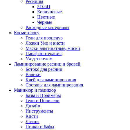
Ресницы
2D-6D
Коричневые
Цветные
Черные
Расходные материалы
Косметологу
Гели для процедур
Ложки Уно и кисти
Маски альгинатные, миски
Парафинотерапия
Уход за телом
Ламинирование ресниц и бровей
Ботокс для ресниц
Валики
Клей для ламинирования
Составы для ламинирования
Маникюр и педикюр
Базы и Праймеры
Гели и Полигели
Дизайн
Инструменты
Кисти
Лампы
Пилки и бафы