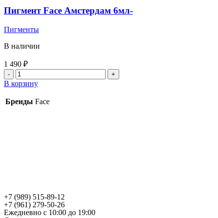
черный)
Пигмент Face Амстердам 6мл-
12мл.
AS
Пигменты
В наличии
1 490
₽
Количество
товара
В корзину
Пигмент
Face
Бренды
Face
Амстердам
6мл-
+7 (989) 515-89-12
+7 (961) 279-50-26
Ежедневно с 10:00 до 19:00