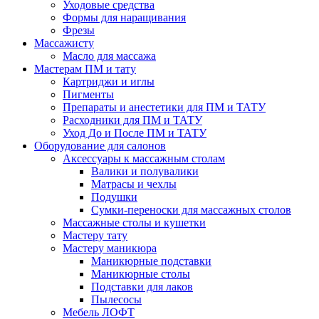
Уходовые средства
Формы для наращивания
Фрезы
Массажисту
Масло для массажа
Мастерам ПМ и тату
Картриджи и иглы
Пигменты
Препараты и анестетики для ПМ и ТАТУ
Расходники для ПМ и ТАТУ
Уход До и После ПМ и ТАТУ
Оборудование для салонов
Аксессуары к массажным столам
Валики и полувалики
Матрасы и чехлы
Подушки
Сумки-переноски для массажных столов
Массажные столы и кушетки
Мастеру тату
Мастеру маникюра
Маникюрные подставки
Маникюрные столы
Подставки для лаков
Пылесосы
Мебель ЛОФТ