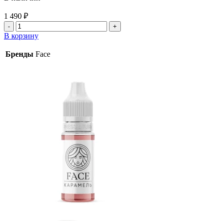
1 490
₽
Количество
товара
В корзину
Пигмент
Face
Бренды
Face
Мокко
6мл