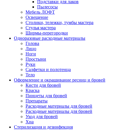
Подставки для лаков
Пылесосы
Мебель ЛОФТ
Освещение
Столики, тележки, тумбы мастера
Стулья мастера
Ширмы-перегородки
Одноразовые расходные материалы
Голова
Лицо
Ноги
Простыни
Руки
Салфетки и полотенца
Тело
Оформление и окрашивание ресниц и бровей
Кисти для бровей
Краска
Пинцеты для бровей
Препараты
Расходные материалы для бровей
Расходные материалы для бровей
Уход для бровей
Хна
Стерилизация и дезинфекция