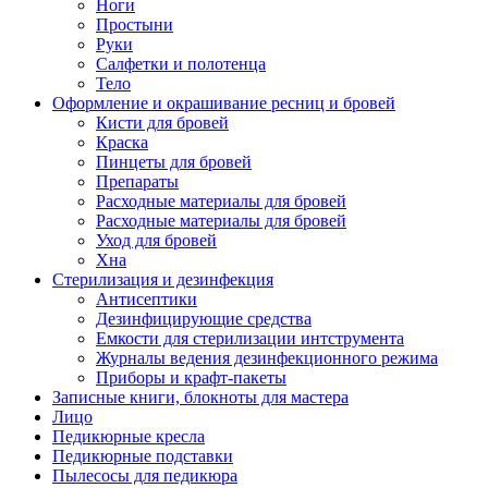
Ноги
Простыни
Руки
Салфетки и полотенца
Тело
Оформление и окрашивание ресниц и бровей
Кисти для бровей
Краска
Пинцеты для бровей
Препараты
Расходные материалы для бровей
Расходные материалы для бровей
Уход для бровей
Хна
Стерилизация и дезинфекция
Антисептики
Дезинфицирующие средства
Емкости для стерилизации интструмента
Журналы ведения дезинфекционного режима
Приборы и крафт-пакеты
Записные книги, блокноты для мастера
Лицо
Педикюрные кресла
Педикюрные подставки
Пылесосы для педикюра