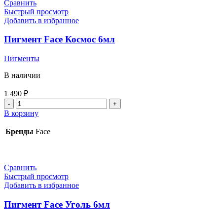
фиолетловых
Сравнить
бровей,
Быстрый просмотр
6
Добавить в избранное
мл
AS
Пигмент Face Космос 6мл
Пигменты
В наличии
1 490
₽
Количество
товара
В корзину
Пигмент
Face
Бренды
Face
Космос
6мл
Сравнить
Быстрый просмотр
Добавить в избранное
Пигмент Face Уголь 6мл