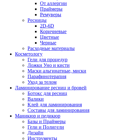
От аллергии
Праймеры
Ремуверы
Ресницы
2D-6D
Коричневые
Цветные
Черные
Расходные материалы
Косметологу
Гели для процедур
Ложки Уно и кисти
Маски альгинатные, миски
Парафинотерапия
Уход за телом
Ламинирование ресниц и бровей
Ботокс для ресниц
Валики
Клей для ламинирования
Составы для ламинирования
Маникюр и педикюр
Базы и Праймеры
Гели и Полигели
Дизайн
Инструменты