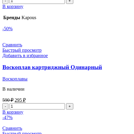
Количество
товара
В корзину
Воскоплав
для
Бренды
Kapous
картриджей
100
-50%
мл
KAPOUS
Сравнить
Быстрый просмотр
Добавить в избранное
Воскоплав картриджный Одинарный
Воскоплавы
В наличии
Первоначальная
Текущая
590
₽
295
₽
цена
цена:
Количество
составляла
295 ₽.
товара
В корзину
590 ₽.
Воскоплав
-47%
картриджный
Одинарный
Сравнить
Быстрый просмотр