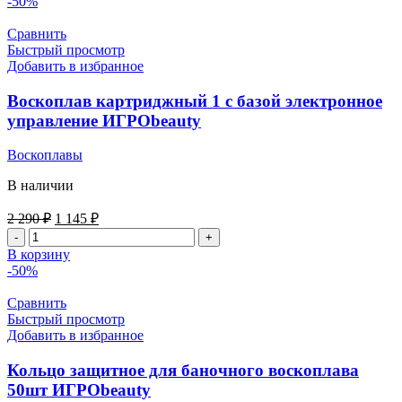
-50%
с
крышкой
Сравнить
ITALWAX
Быстрый просмотр
400
Добавить в избранное
мл
Воскоплав картриджный 1 с базой электронное
управление ИГРОbeauty
Воскоплавы
В наличии
Первоначальная
Текущая
2 290
₽
1 145
₽
цена
цена:
Количество
составляла
1
товара
В корзину
2
145 ₽.
Воскоплав
-50%
290 ₽.
картриджный
1
Сравнить
с
Быстрый просмотр
базой
Добавить в избранное
электронное
управление
Кольцо защитное для баночного воскоплава
ИГРОbeauty
50шт ИГРОbeauty