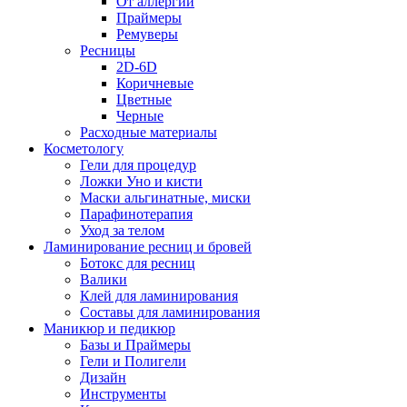
От аллергии
Праймеры
Ремуверы
Ресницы
2D-6D
Коричневые
Цветные
Черные
Расходные материалы
Косметологу
Гели для процедур
Ложки Уно и кисти
Маски альгинатные, миски
Парафинотерапия
Уход за телом
Ламинирование ресниц и бровей
Ботокс для ресниц
Валики
Клей для ламинирования
Составы для ламинирования
Маникюр и педикюр
Базы и Праймеры
Гели и Полигели
Дизайн
Инструменты