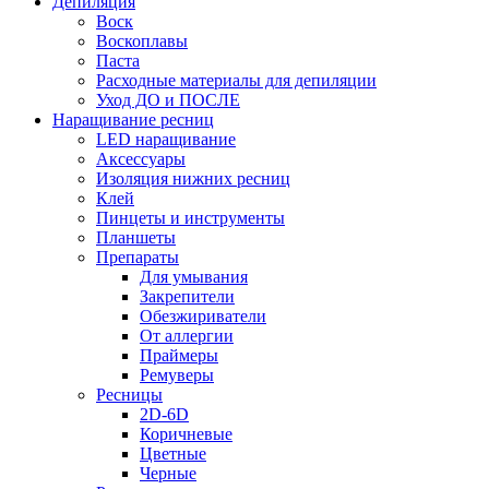
Депиляция
Воск
Воскоплавы
Паста
Расходные материалы для депиляции
Уход ДО и ПОСЛЕ
Наращивание ресниц
LED наращивание
Аксессуары
Изоляция нижних ресниц
Клей
Пинцеты и инструменты
Планшеты
Препараты
Для умывания
Закрепители
Обезжириватели
От аллергии
Праймеры
Ремуверы
Ресницы
2D-6D
Коричневые
Цветные
Черные