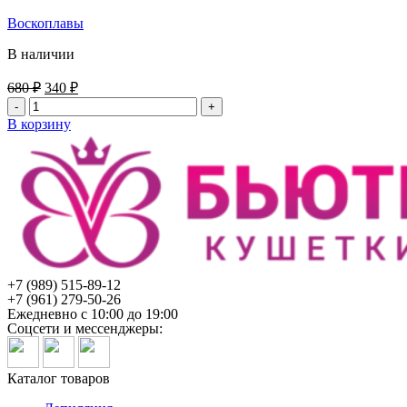
Воскоплавы
В наличии
Первоначальная
Текущая
680
₽
340
₽
цена
цена:
Количество
составляла
340 ₽.
товара
В корзину
680 ₽.
Кольцо
защитное
для
баночного
воскоплава
50шт
ИГРОbeauty
+7 (989) 515-89-12
+7 (961) 279-50-26
Ежедневно с 10:00 до 19:00
Соцсети и мессенджеры:
Каталог товаров