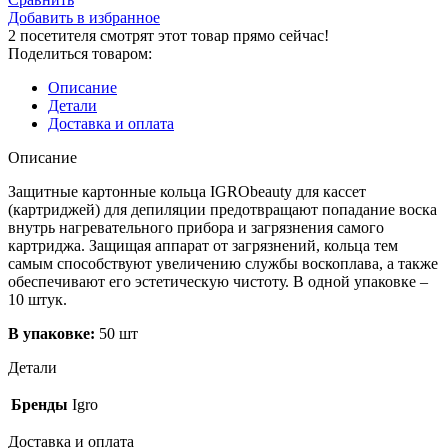
защитное
Добавить в избранное
для
2
посетителя смотрят этот товар прямо сейчас!
картриджного
Поделиться товаром:
воскоплава
50шт
Описание
ИГРОbeauty
Детали
Доставка и оплата
Описание
Защитные картонные кольца IGRObeauty для кассет
(картриджей) для депиляции предотвращают попадание воска
внутрь нагревательного прибора и загрязнения самого
картриджа. Защищая аппарат от загрязнений, кольца тем
самым способствуют увеличению службы воскоплава, а также
обеспечивают его эстетическую чистоту. В одной упаковке –
10 штук.
В упаковке:
50 шт
Детали
Бренды
Igro
Доставка и оплата