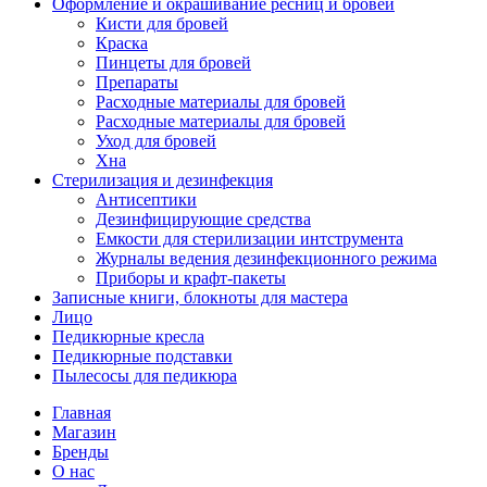
Оформление и окрашивание ресниц и бровей
Кисти для бровей
Краска
Пинцеты для бровей
Препараты
Расходные материалы для бровей
Расходные материалы для бровей
Уход для бровей
Хна
Стерилизация и дезинфекция
Антисептики
Дезинфицирующие средства
Емкости для стерилизации интструмента
Журналы ведения дезинфекционного режима
Приборы и крафт-пакеты
Записные книги, блокноты для мастера
Лицо
Педикюрные кресла
Педикюрные подставки
Пылесосы для педикюра
Главная
Магазин
Бренды
О нас