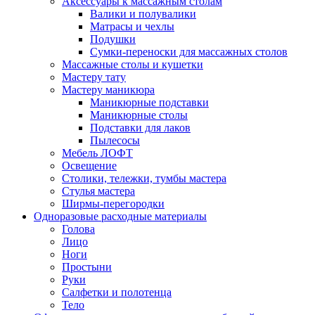
Аксессуары к массажным столам
Валики и полувалики
Матрасы и чехлы
Подушки
Сумки-переноски для массажных столов
Массажные столы и кушетки
Мастеру тату
Мастеру маникюра
Маникюрные подставки
Маникюрные столы
Подставки для лаков
Пылесосы
Мебель ЛОФТ
Освещение
Столики, тележки, тумбы мастера
Стулья мастера
Ширмы-перегородки
Одноразовые расходные материалы
Голова
Лицо
Ноги
Простыни
Руки
Салфетки и полотенца
Тело