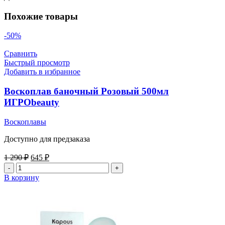
Похожие товары
-50%
Сравнить
Быстрый просмотр
Добавить в избранное
Воскоплав баночный Розовый 500мл
ИГРОbeauty
Воскоплавы
Доступно для предзаказа
Первоначальная
Текущая
1 290
₽
645
₽
цена
цена:
Количество
составляла
645 ₽.
товара
В корзину
1
Воскоплав
290 ₽.
баночный
Розовый
500мл
ИГРОbeauty