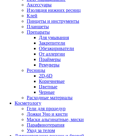
Аксессуары
Изоляция нижних ресниц
Клей
Пинцеты и инструменты
Планшеты
Препараты
Для умывания
Закрепители
Обезжириватели
От аллергии
Праймеры
Ремуверы
Ресницы
2D-6D
Коричневые
Цветные
Черные
Расходные материалы
Косметологу
Гели для процедур
Ложки Уно и кисти
Маски альгинатные, миски
Парафинотерапия
Уход за телом
Ламинирование ресниц и бровей