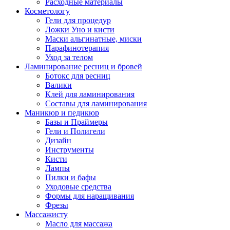
Расходные материалы
Косметологу
Гели для процедур
Ложки Уно и кисти
Маски альгинатные, миски
Парафинотерапия
Уход за телом
Ламинирование ресниц и бровей
Ботокс для ресниц
Валики
Клей для ламинирования
Составы для ламинирования
Маникюр и педикюр
Базы и Праймеры
Гели и Полигели
Дизайн
Инструменты
Кисти
Лампы
Пилки и бафы
Уходовые средства
Формы для наращивания
Фрезы
Массажисту
Масло для массажа