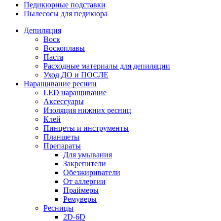
Педикюрные подставки
Пылесосы для педикюра
Депиляция
Воск
Воскоплавы
Паста
Расходные материалы для депиляции
Уход ДО и ПОСЛЕ
Наращивание ресниц
LED наращивание
Аксессуары
Изоляция нижних ресниц
Клей
Пинцеты и инструменты
Планшеты
Препараты
Для умывания
Закрепители
Обезжириватели
От аллергии
Праймеры
Ремуверы
Ресницы
2D-6D