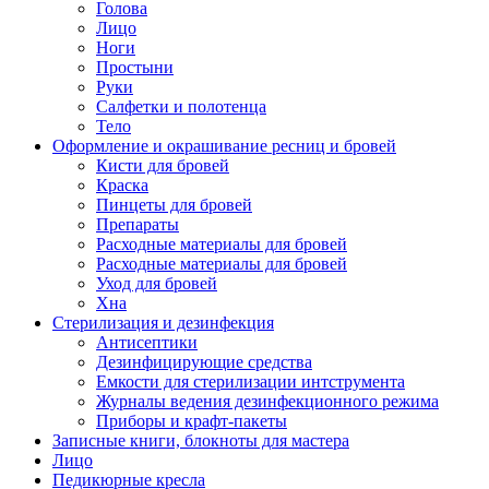
Голова
Лицо
Ноги
Простыни
Руки
Салфетки и полотенца
Тело
Оформление и окрашивание ресниц и бровей
Кисти для бровей
Краска
Пинцеты для бровей
Препараты
Расходные материалы для бровей
Расходные материалы для бровей
Уход для бровей
Хна
Стерилизация и дезинфекция
Антисептики
Дезинфицирующие средства
Емкости для стерилизации интструмента
Журналы ведения дезинфекционного режима
Приборы и крафт-пакеты
Записные книги, блокноты для мастера
Лицо
Педикюрные кресла