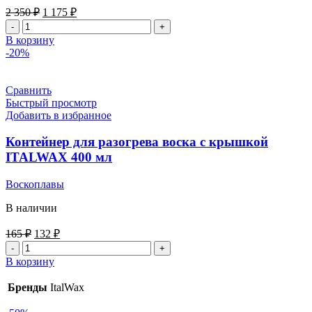
Первоначальная
Текущая
2 350
₽
1 175
₽
цена
цена:
Количество
составляла
1
товара
В корзину
2
175 ₽.
Нагреватель
-20%
350 ₽.
для
воска
(800
Сравнить
мл)с
Быстрый просмотр
ведерком
Добавить в избранное
ИГРО
Контейнер для разогрева воска с крышкой
ITALWAX 400 мл
Воскоплавы
В наличии
Первоначальная
Текущая
165
₽
132
₽
цена
цена:
Количество
составляла
132 ₽.
товара
В корзину
165 ₽.
Контейнер
для
Бренды
ItalWax
разогрева
воска