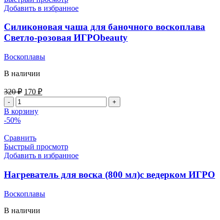
Добавить в избранное
Силиконовая чаша для баночного воскоплава
Светло-розовая ИГРОbeauty
Воскоплавы
В наличии
Первоначальная
Текущая
320
₽
170
₽
цена
цена:
Количество
составляла
170 ₽.
товара
В корзину
320 ₽.
Силиконовая
-50%
чаша
для
Сравнить
баночного
Быстрый просмотр
воскоплава
Добавить в избранное
Светло-
розовая
Нагреватель для воска (800 мл)с ведерком ИГРО
ИГРОbeauty
Воскоплавы
В наличии