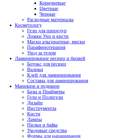
Коричневые
Цветные
Черные
Расходные материалы
Косметологу
Гели для процедур
Ложки Уно и кисти
Маски альгинатные, миски
Парафинотерапия
Уход за телом
Ламинирование ресниц и бровей
Ботокс для ресниц
Валики
Клей для ламинирования
Составы для ламинирования
Маникюр и педикюр
Базы и Праймеры
Гели и Полигели
Дизайн
Инструменты
Кисти
Лампы
Пилки и бафы
Уходовые средства
Формы для наращивания