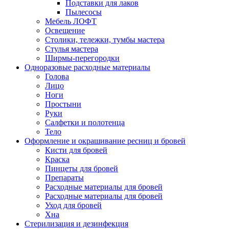
Подставки для лаков
Пылесосы
Мебель ЛОФТ
Освещение
Столики, тележки, тумбы мастера
Стулья мастера
Ширмы-перегородки
Одноразовые расходные материалы
Голова
Лицо
Ноги
Простыни
Руки
Салфетки и полотенца
Тело
Оформление и окрашивание ресниц и бровей
Кисти для бровей
Краска
Пинцеты для бровей
Препараты
Расходные материалы для бровей
Расходные материалы для бровей
Уход для бровей
Хна
Стерилизация и дезинфекция