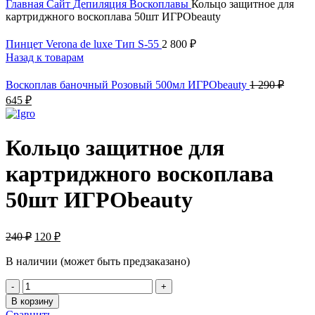
Главная
Сайт
Депиляция
Воскоплавы
Кольцо защитное для
картриджного воскоплава 50шт ИГРОbeauty
Пинцет Verona de luxe Тип S-55
2 800
₽
Назад к товарам
Перво
Воскоплав баночный Розовый 500мл ИГРОbeauty
1 290
₽
цена
Текущая
645
₽
соста
цена:
1
645 ₽.
290 ₽.
Кольцо защитное для
картриджного воскоплава
50шт ИГРОbeauty
Первоначальная
Текущая
240
₽
120
₽
цена
цена:
составляла
В наличии (может быть предзаказано)
120 ₽.
240 ₽.
Количество
товара
В корзину
Кольцо
Сравнить