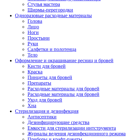
Стулья мастера
Ширмы-перегородки
Одноразовые расходные материалы
Голова
Лицо
Ноги
Простыни
Руки
Салфетки и полотенца
Тело
Оформление и окрашивание ресниц и бровей
Кисти для бровей
Краска
Пинцеты для бровей
Препараты
Расходные материалы для бровей
Расходные материалы для бровей
Уход для бровей
Хна
Стерилизация и дезинфекция
Антисептики
Дезинфицирующие средства
Емкости для стерилизации интструмента
Журналы ведения дезинфекционного режима
Приборы и крафт-пакеты