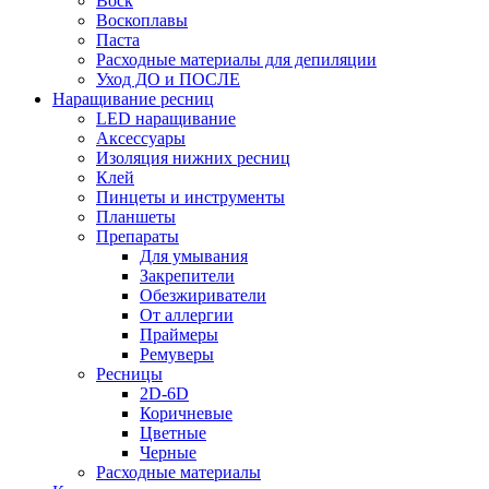
Воск
Воскоплавы
Паста
Расходные материалы для депиляции
Уход ДО и ПОСЛЕ
Наращивание ресниц
LED наращивание
Аксессуары
Изоляция нижних ресниц
Клей
Пинцеты и инструменты
Планшеты
Препараты
Для умывания
Закрепители
Обезжириватели
От аллергии
Праймеры
Ремуверы
Ресницы
2D-6D
Коричневые
Цветные
Черные
Расходные материалы