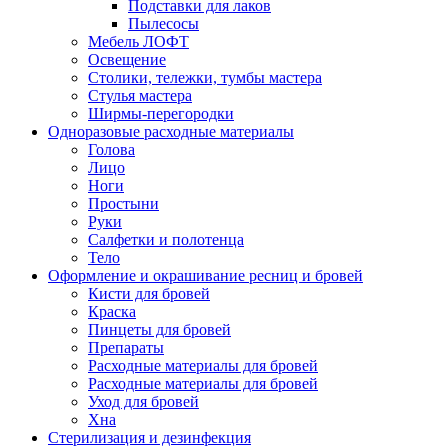
Подставки для лаков
Пылесосы
Мебель ЛОФТ
Освещение
Столики, тележки, тумбы мастера
Стулья мастера
Ширмы-перегородки
Одноразовые расходные материалы
Голова
Лицо
Ноги
Простыни
Руки
Салфетки и полотенца
Тело
Оформление и окрашивание ресниц и бровей
Кисти для бровей
Краска
Пинцеты для бровей
Препараты
Расходные материалы для бровей
Расходные материалы для бровей
Уход для бровей
Хна
Стерилизация и дезинфекция