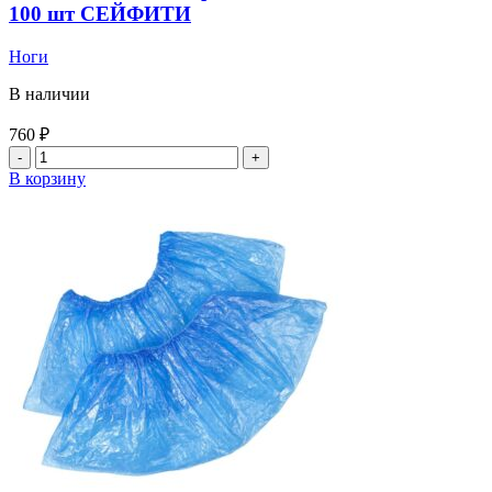
39)
100 шт СЕЙФИТИ
50
пар
Ноги
Чистовье
В наличии
760
₽
Количество
товара
В корзину
Пакеты
для
педикюрных
ванн
полиэтилен
50*70
100
шт
СЕЙФИТИ