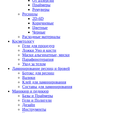
От аллергии
Праймеры
Ремуверы
Ресницы
2D-6D
Коричневые
Цветные
Черные
Расходные материалы
Косметологу
Гели для процедур
Ложки Уно и кисти
Маски альгинатные, миски
Парафинотерапия
Уход за телом
Ламинирование ресниц и бровей
Ботокс для ресниц
Валики
Клей для ламинирования
Составы для ламинирования
Маникюр и педикюр
Базы и Праймеры
Гели и Полигели
Дизайн
Инструменты