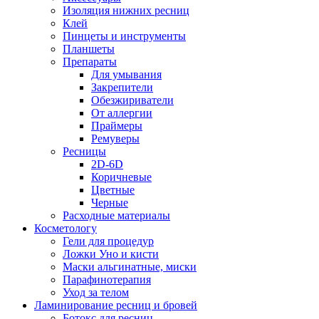
Изоляция нижних ресниц
Клей
Пинцеты и инструменты
Планшеты
Препараты
Для умывания
Закрепители
Обезжириватели
От аллергии
Праймеры
Ремуверы
Ресницы
2D-6D
Коричневые
Цветные
Черные
Расходные материалы
Косметологу
Гели для процедур
Ложки Уно и кисти
Маски альгинатные, миски
Парафинотерапия
Уход за телом
Ламинирование ресниц и бровей
Ботокс для ресниц