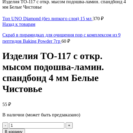
Изделия ТО-117 с откр. мысом подошва-ламин. спандбонд 4
мм Белые Чистовье
Топ UNO Diamond (без липкого слоя) 15 мл
370
₽
Назад к товарам
Скраб в пирамидках для очищения пор с комплексом из 9
пептидов Baking Powder 7гр
60
₽
Изделия ТО-117 с откр.
мысом подошва-ламин.
спандбонд 4 мм Белые
Чистовье
55
₽
В наличии (может быть предзаказано)
Количество
товара
В корзину