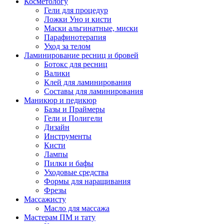
Косметологу
Гели для процедур
Ложки Уно и кисти
Маски альгинатные, миски
Парафинотерапия
Уход за телом
Ламинирование ресниц и бровей
Ботокс для ресниц
Валики
Клей для ламинирования
Составы для ламинирования
Маникюр и педикюр
Базы и Праймеры
Гели и Полигели
Дизайн
Инструменты
Кисти
Лампы
Пилки и бафы
Уходовые средства
Формы для наращивания
Фрезы
Массажисту
Масло для массажа
Мастерам ПМ и тату