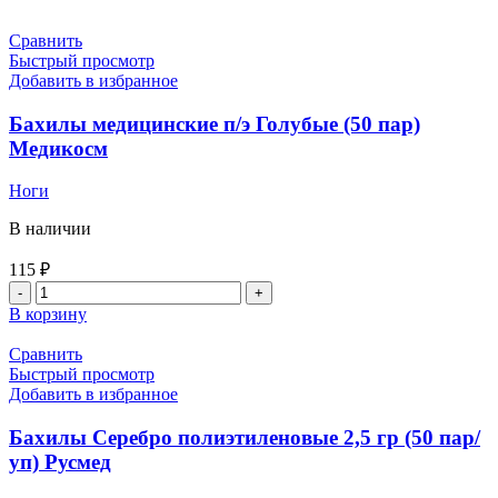
Сравнить
Быстрый просмотр
Добавить в избранное
Бахилы медицинские п/э Голубые (50 пар)
Медикосм
Ноги
В наличии
115
₽
Количество
товара
В корзину
Бахилы
медицинские
Сравнить
п/
Быстрый просмотр
э
Добавить в избранное
Голубые
(50
Бахилы Серебро полиэтиленовые 2,5 гр (50 пар/
пар)
уп) Русмед
Медикосм