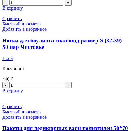
Количество
товара
В корзину
Изделия
вьетнамки
Сравнить
изолон
Быстрый просмотр
5мм
Добавить в избранное
25
пар
Носки для боулинга спанбонд размер S (37-39)
Голубые
50 пар Чистовье
Игро
VD
Ноги
В наличии
440
₽
Количество
товара
В корзину
Носки
для
боулинга
Сравнить
спанбонд
Быстрый просмотр
размер
Добавить в избранное
S
(37-
Пакеты для педикюрных ванн полиэтилен 50*70