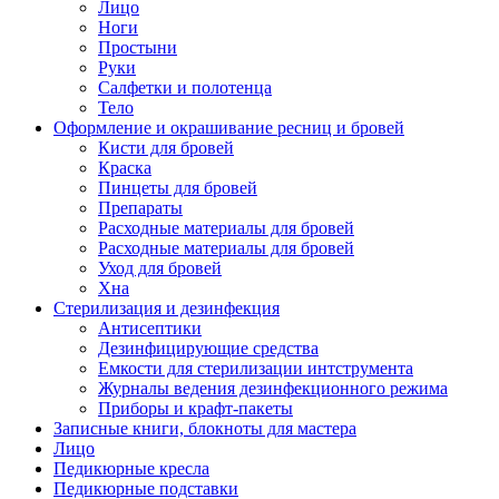
Лицо
Ноги
Простыни
Руки
Салфетки и полотенца
Тело
Оформление и окрашивание ресниц и бровей
Кисти для бровей
Краска
Пинцеты для бровей
Препараты
Расходные материалы для бровей
Расходные материалы для бровей
Уход для бровей
Хна
Стерилизация и дезинфекция
Антисептики
Дезинфицирующие средства
Емкости для стерилизации интструмента
Журналы ведения дезинфекционного режима
Приборы и крафт-пакеты
Записные книги, блокноты для мастера
Лицо
Педикюрные кресла
Педикюрные подставки