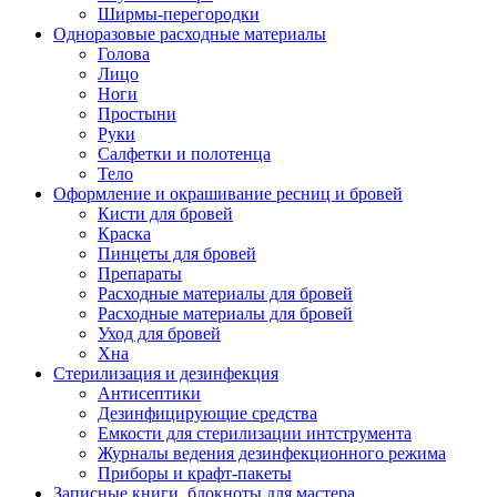
Ширмы-перегородки
Одноразовые расходные материалы
Голова
Лицо
Ноги
Простыни
Руки
Салфетки и полотенца
Тело
Оформление и окрашивание ресниц и бровей
Кисти для бровей
Краска
Пинцеты для бровей
Препараты
Расходные материалы для бровей
Расходные материалы для бровей
Уход для бровей
Хна
Стерилизация и дезинфекция
Антисептики
Дезинфицирующие средства
Емкости для стерилизации интструмента
Журналы ведения дезинфекционного режима
Приборы и крафт-пакеты
Записные книги, блокноты для мастера