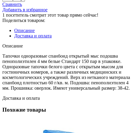
Изделия
Сравнить
ТО-117
Добавить в избранное
с
1
посетитель смотрит этот товар прямо сейчас!
откр.
Поделиться товаром:
мысом
подошва-
Описание
ламин.
Доставка и оплата
спандбонд
4
Описание
мм
Тапочки одноразовые спанбонд открытый мыс подошва
Белые
пенополиэтилен 4 мм белые Стандарт 150 пар в упаковке.
Чистовье
Одноразовые тапочки белого цвета с открытым мысом для
гостиничных номеров, а также различных медицинских и
косметологических учреждений. Верх из нетканого материала
спанбонд плотностью 60 г/кв. м. Подошва: пенополиэтилен 4
мм. Прошивка: оверлок. Имеют универсальный размер: 38-42.
Доставка и оплата
Похожие товары