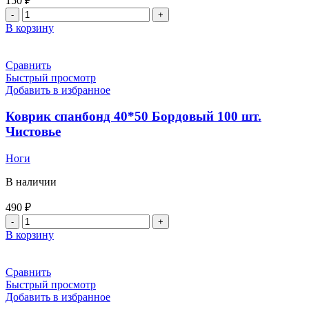
150
₽
Количество
товара
В корзину
Бахилы
п-
э
Сравнить
Стандарт
Быстрый просмотр
Голубые
Добавить в избранное
50пар
ДБК
Коврик спанбонд 40*50 Бордовый 100 шт.
Чистовье
Ноги
В наличии
490
₽
Количество
товара
В корзину
Коврик
спанбонд
40*50
Сравнить
Бордовый
Быстрый просмотр
100
Добавить в избранное
шт.