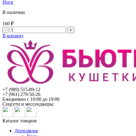
Ноги
В наличии
160
₽
Количество
товара
В корзину
Бахилы
Серебро
полиэтиленовые
2,5
гр
(50
пар/
уп)
Русмед
+7 (989) 515-89-12
+7 (961) 279-50-26
Ежедневно с 10:00 до 19:00
Соцсети и мессенджеры:
Каталог товаров
Депиляция