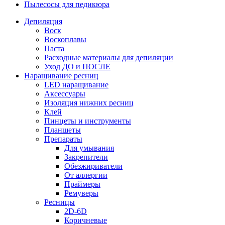
Пылесосы для педикюра
Депиляция
Воск
Воскоплавы
Паста
Расходные материалы для депиляции
Уход ДО и ПОСЛЕ
Наращивание ресниц
LED наращивание
Аксессуары
Изоляция нижних ресниц
Клей
Пинцеты и инструменты
Планшеты
Препараты
Для умывания
Закрепители
Обезжириватели
От аллергии
Праймеры
Ремуверы
Ресницы
2D-6D
Коричневые