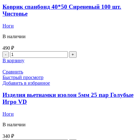
Чистовье
Коврик спанбонд 40*50 Сиреневый 100 шт.
Чистовье
Ноги
В наличии
490
₽
Количество
товара
В корзину
Коврик
спанбонд
Сравнить
40*50
Быстрый просмотр
Сиреневый
Добавить в избранное
100
шт.
Изделия вьетнамки изолон 5мм 25 пар Голубые
Чистовье
Игро VD
Ноги
В наличии
340
₽