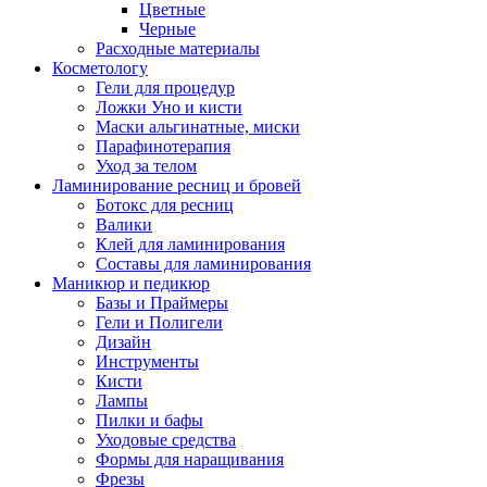
Цветные
Черные
Расходные материалы
Косметологу
Гели для процедур
Ложки Уно и кисти
Маски альгинатные, миски
Парафинотерапия
Уход за телом
Ламинирование ресниц и бровей
Ботокс для ресниц
Валики
Клей для ламинирования
Составы для ламинирования
Маникюр и педикюр
Базы и Праймеры
Гели и Полигели
Дизайн
Инструменты
Кисти
Лампы
Пилки и бафы
Уходовые средства
Формы для наращивания
Фрезы