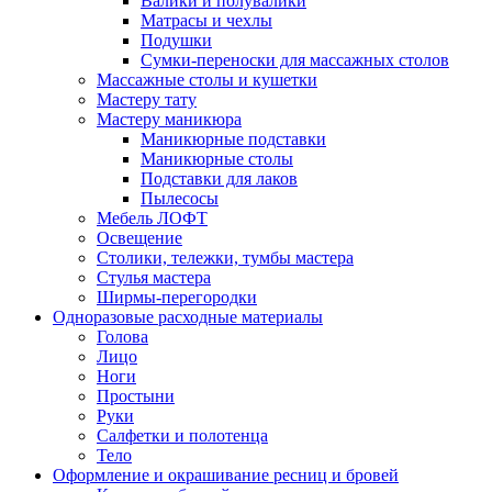
Валики и полувалики
Матрасы и чехлы
Подушки
Сумки-переноски для массажных столов
Массажные столы и кушетки
Мастеру тату
Мастеру маникюра
Маникюрные подставки
Маникюрные столы
Подставки для лаков
Пылесосы
Мебель ЛОФТ
Освещение
Столики, тележки, тумбы мастера
Стулья мастера
Ширмы-перегородки
Одноразовые расходные материалы
Голова
Лицо
Ноги
Простыни
Руки
Салфетки и полотенца
Тело
Оформление и окрашивание ресниц и бровей