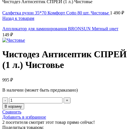
Чистодез Антисептик СПРЕЙ (1 л.) Чистовье
Салфетка рулон 35*70 Комфорт Cotto 80 шт. Чистовье
1 490
₽
Назад к товарам
Аппликатор для ламинирования BRONSUN Мятный цвет
149
₽
Чистодез Антисептик СПРЕЙ
(1 л.) Чистовье
995
₽
В наличии (может быть предзаказано)
Количество
товара
В корзину
Чистодез
Сравнить
Антисептик
Добавить в избранное
СПРЕЙ
2
посетителя смотрят этот товар прямо сейчас!
(1
Поделиться товаром: