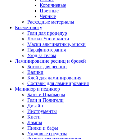
Коричневые
Цветные
Черные
Расходные материалы
Косметологу
Гели для процедур
Ложки Уно и кисти
Маски альгинатные, миски
Парафинотерапия
Уход за телом
Ламинирование ресниц и бровей
Ботокс для ресниц
Валики
Клей для ламинирования
Составы для ламинирования
Маникюр и педикюр
Базы и Праймеры
Гели и Полигели
Дизайн
Инструменты
Кисти
Лампы
Пилки и бафы
Уходовые средства