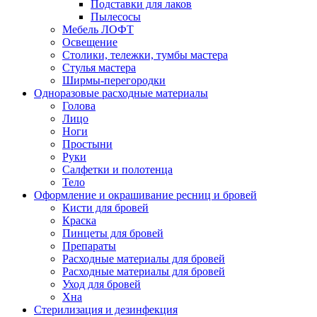
Подставки для лаков
Пылесосы
Мебель ЛОФТ
Освещение
Столики, тележки, тумбы мастера
Стулья мастера
Ширмы-перегородки
Одноразовые расходные материалы
Голова
Лицо
Ноги
Простыни
Руки
Салфетки и полотенца
Тело
Оформление и окрашивание ресниц и бровей
Кисти для бровей
Краска
Пинцеты для бровей
Препараты
Расходные материалы для бровей
Расходные материалы для бровей
Уход для бровей
Хна
Стерилизация и дезинфекция