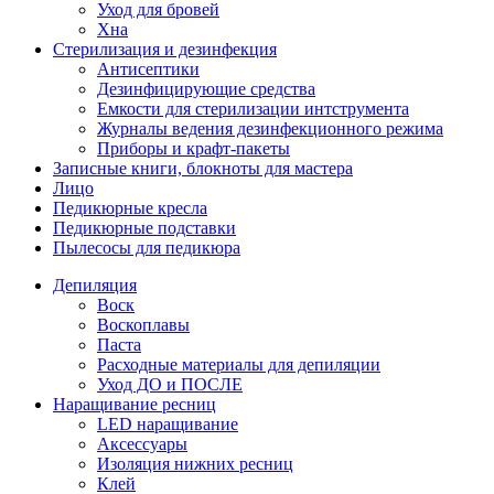
Уход для бровей
Хна
Стерилизация и дезинфекция
Антисептики
Дезинфицирующие средства
Емкости для стерилизации интструмента
Журналы ведения дезинфекционного режима
Приборы и крафт-пакеты
Записные книги, блокноты для мастера
Лицо
Педикюрные кресла
Педикюрные подставки
Пылесосы для педикюра
Депиляция
Воск
Воскоплавы
Паста
Расходные материалы для депиляции
Уход ДО и ПОСЛЕ
Наращивание ресниц
LED наращивание
Аксессуары
Изоляция нижних ресниц
Клей