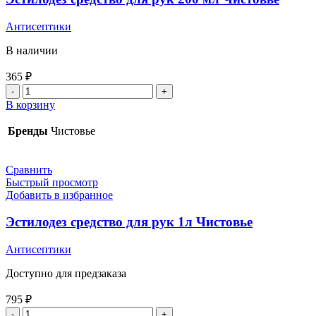
Антисептики
В наличии
365
₽
Количество
товара
В корзину
Эстилодез
средство
Бренды
Чистовье
для
рук
200
Сравнить
мл
Быстрый просмотр
Чистовье
Добавить в избранное
Эстилодез средство для рук 1л Чистовье
Антисептики
Доступно для предзаказа
795
₽
Количество