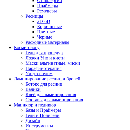
От аллергии
Праймеры
Ремуверы
Ресницы
2D-6D
Коричневые
Цветные
Черные
Расходные материалы
Косметологу
Гели для процедур
Ложки Уно и кисти
Маски альгинатные, миски
Парафинотерапия
Уход за телом
Ламинирование ресниц и бровей
Ботокс для ресниц
Валики
Клей для ламинирования
Составы для ламинирования
Маникюр и педикюр
Базы и Праймеры
Гели и Полигели
Дизайн
Инструменты