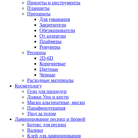
Пинцеты и инструменты
Планшеты
Препараты
Для умывания
Закрепители
Обезжириватели
От аллергии
Праймеры
Ремуверы
Ресницы
2D-6D
Коричневые
Цветные
Черные
Расходные материалы
Косметологу
Гели для процедур
Ложки Уно и кисти
Маски альгинатные, миски
Парафинотерапия
Уход за телом
Ламинирование ресниц и бровей
Ботокс для ресниц
Валики
Клей для ламинирования