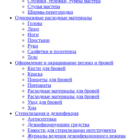
Столики, тележки, тумбы мастера
Стулья мастера
Ширмы-перегородки
Одноразовые расходные материалы
Голова
Лицо
Ноги
Простыни
Руки
Салфетки и полотенца
Тело
Оформление и окрашивание ресниц и бровей
Кисти для бровей
Краска
Пинцеты для бровей
Препараты
Расходные материалы для бровей
Расходные материалы для бровей
Уход для бровей
Хна
Стерилизация и дезинфекция
Антисептики
Дезинфицирующие средства
Емкости для стерилизации интструмента
Журналы ведения дезинфекционного режима