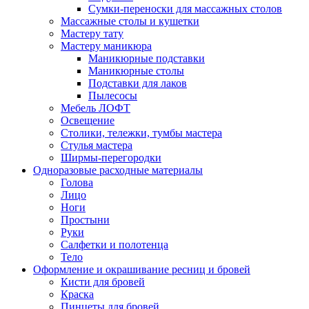
Сумки-переноски для массажных столов
Массажные столы и кушетки
Мастеру тату
Мастеру маникюра
Маникюрные подставки
Маникюрные столы
Подставки для лаков
Пылесосы
Мебель ЛОФТ
Освещение
Столики, тележки, тумбы мастера
Стулья мастера
Ширмы-перегородки
Одноразовые расходные материалы
Голова
Лицо
Ноги
Простыни
Руки
Салфетки и полотенца
Тело
Оформление и окрашивание ресниц и бровей
Кисти для бровей
Краска
Пинцеты для бровей