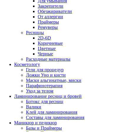
Для умывания
Закрепители
Обезжириватели
От аллергии
Праймеры
Ремуверы
Ресницы
2D-6D
Коричневые
Цветные
Черные
Расходные материалы
Косметологу
Гели для процедур
Ложки Уно и кисти
Маски альгинатные, миски
Парафинотерапия
Уход за телом
Ламинирование ресниц и бровей
Ботокс для ресниц
Валики
Клей для ламинирования
Составы для ламинирования
Маникюр и педикюр
Базы и Праймеры