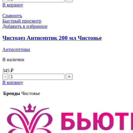
товара
В корзину
Эстилодез
средство
Сравнить
для
Быстрый просмотр
рук
Добавить в избранное
1л
Чистовье
Чистодез Антисептик 200 мл Чистовье
Антисептики
В наличии
345
₽
Количество
товара
В корзину
Чистодез
Антисептик
Бренды
Чистовье
200
мл
Чистовье