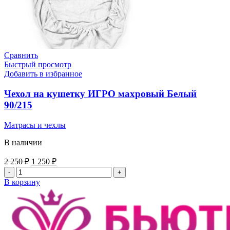
Сравнить
Быстрый просмотр
Добавить в избранное
Чехол на кушетку ИГРО махровый Белый
90/215
Матрасы и чехлы
В наличии
Первоначальная
Текущая
2 250
₽
1 250
₽
цена
цена:
Количество
составляла
1
товара
В корзину
2
250 ₽.
Чехол
250 ₽.
на
кушетку
ИГРО
махровый