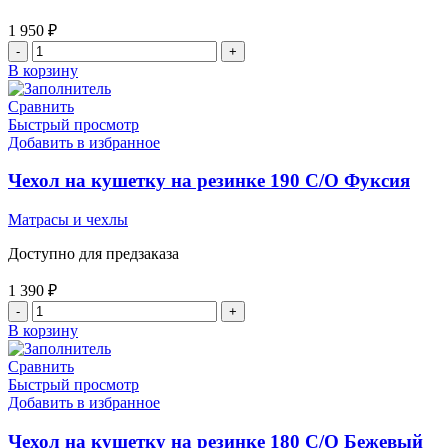
1 950
₽
Количество
товара
В корзину
Чехол
на
Сравнить
резинке
Быстрый просмотр
непромокаемый
Добавить в избранное
190/70
С/
Чехол на кушетку на резинке 190 С/О Фуксия
О
Белый
Матрасы и чехлы
Доступно для предзаказа
1 390
₽
Количество
товара
В корзину
Чехол
на
Сравнить
кушетку
Быстрый просмотр
на
Добавить в избранное
резинке
190
Чехол на кушетку на резинке 180 С/О Бежевый