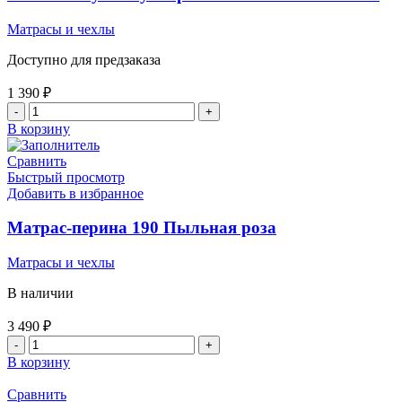
С/
О
Матрасы и чехлы
Фуксия
Доступно для предзаказа
1 390
₽
Количество
товара
В корзину
Чехол
на
Сравнить
кушетку
Быстрый просмотр
на
Добавить в избранное
резинке
180
Матрас-перина 190 Пыльная роза
С/
О
Матрасы и чехлы
Бежевый
В наличии
3 490
₽
Количество
товара
В корзину
Матрас-
перина
Сравнить