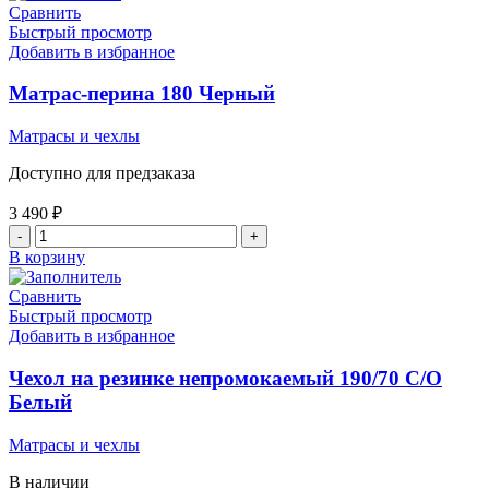
на
Сравнить
резинке
Быстрый просмотр
непромокаемый
Добавить в избранное
180/60
С/
Матрас-перина 180 Черный
О
Белый
Матрасы и чехлы
Доступно для предзаказа
3 490
₽
Количество
товара
В корзину
Матрас-
перина
Сравнить
180
Быстрый просмотр
Черный
Добавить в избранное
Чехол на резинке непромокаемый 190/70 С/О
Белый
Матрасы и чехлы
В наличии