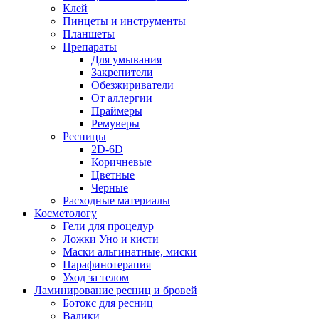
Клей
Пинцеты и инструменты
Планшеты
Препараты
Для умывания
Закрепители
Обезжириватели
От аллергии
Праймеры
Ремуверы
Ресницы
2D-6D
Коричневые
Цветные
Черные
Расходные материалы
Косметологу
Гели для процедур
Ложки Уно и кисти
Маски альгинатные, миски
Парафинотерапия
Уход за телом
Ламинирование ресниц и бровей
Ботокс для ресниц
Валики