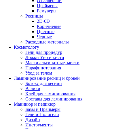
От аллергии
Праймеры
Ремуверы
Ресницы
2D-6D
Коричневые
Цветные
Черные
Расходные материалы
Косметологу
Гели для процедур
Ложки Уно и кисти
Маски альгинатные, миски
Парафинотерапия
Уход за телом
Ламинирование ресниц и бровей
Ботокс для ресниц
Валики
Клей для ламинирования
Составы для ламинирования
Маникюр и педикюр
Базы и Праймеры
Гели и Полигели
Дизайн
Инструменты