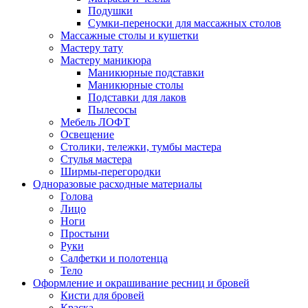
Подушки
Сумки-переноски для массажных столов
Массажные столы и кушетки
Мастеру тату
Мастеру маникюра
Маникюрные подставки
Маникюрные столы
Подставки для лаков
Пылесосы
Мебель ЛОФТ
Освещение
Столики, тележки, тумбы мастера
Стулья мастера
Ширмы-перегородки
Одноразовые расходные материалы
Голова
Лицо
Ноги
Простыни
Руки
Салфетки и полотенца
Тело
Оформление и окрашивание ресниц и бровей
Кисти для бровей
Краска