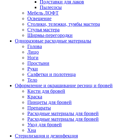
Подставки для лаков
Пылесосы
Мебель ЛОФТ
Освещение
Столики, тележки, тумбы мастера
Стулья мастера
Ширмы-перегородки
Одноразовые расходные материалы
Голова
Лицо
Ноги
Простыни
Руки
Салфетки и полотенца
Тело
Оформление и окрашивание ресниц и бровей
Кисти для бровей
Краска
Пинцеты для бровей
Препараты
Расходные материалы для бровей
Расходные материалы для бровей
Уход для бровей
Хна
Стерилизация и дезинфекция