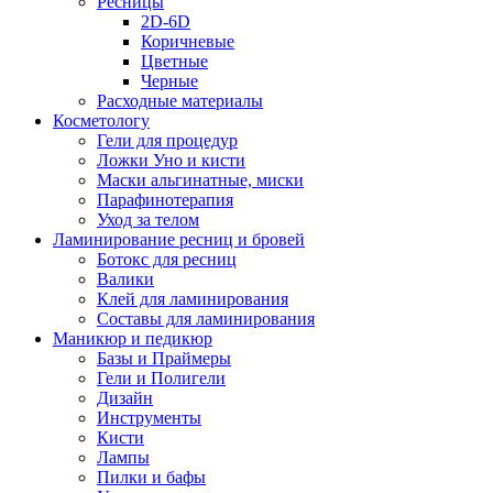
Ресницы
2D-6D
Коричневые
Цветные
Черные
Расходные материалы
Косметологу
Гели для процедур
Ложки Уно и кисти
Маски альгинатные, миски
Парафинотерапия
Уход за телом
Ламинирование ресниц и бровей
Ботокс для ресниц
Валики
Клей для ламинирования
Составы для ламинирования
Маникюр и педикюр
Базы и Праймеры
Гели и Полигели
Дизайн
Инструменты
Кисти
Лампы
Пилки и бафы