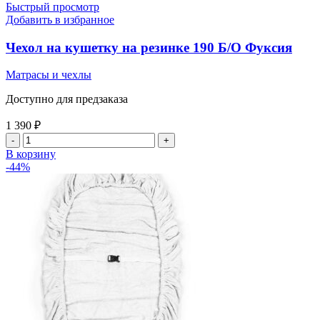
190
Быстрый просмотр
Пыльная
Добавить в избранное
роза
Чехол на кушетку на резинке 190 Б/О Фуксия
Матрасы и чехлы
Доступно для предзаказа
1 390
₽
Количество
товара
В корзину
Чехол
-44%
на
кушетку
на
резинке
190
Б/
О
Фуксия