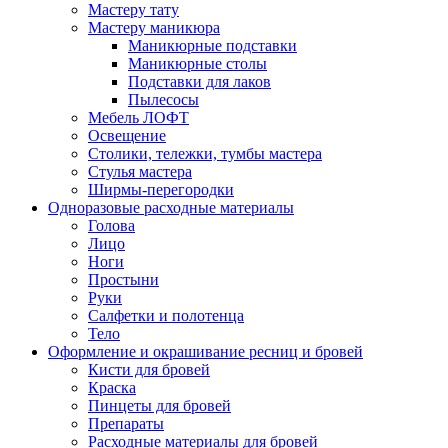
Мастеру тату
Мастеру маникюра
Маникюрные подставки
Маникюрные столы
Подставки для лаков
Пылесосы
Мебель ЛОФТ
Освещение
Столики, тележки, тумбы мастера
Стулья мастера
Ширмы-перегородки
Одноразовые расходные материалы
Голова
Лицо
Ноги
Простыни
Руки
Салфетки и полотенца
Тело
Оформление и окрашивание ресниц и бровей
Кисти для бровей
Краска
Пинцеты для бровей
Препараты
Расходные материалы для бровей