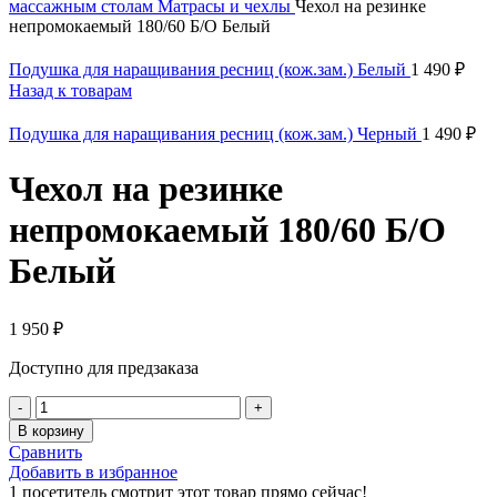
массажным столам
Матрасы и чехлы
Чехол на резинке
непромокаемый 180/60 Б/О Белый
Подушка для наращивания ресниц (кож.зам.) Белый
1 490
₽
Назад к товарам
Подушка для наращивания ресниц (кож.зам.) Черный
1 490
₽
Чехол на резинке
непромокаемый 180/60 Б/О
Белый
1 950
₽
Доступно для предзаказа
Количество
товара
В корзину
Чехол
Сравнить
на
Добавить в избранное
резинке
1
посетитель смотрит этот товар прямо сейчас!