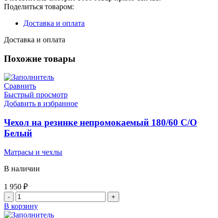
непромокаемый
Поделиться товаром:
180/60
Б/
Доставка и оплата
О
Белый
Доставка и оплата
Похожие товары
Сравнить
Быстрый просмотр
Добавить в избранное
Чехол на резинке непромокаемый 180/60 С/О
Белый
Матрасы и чехлы
В наличии
1 950
₽
Количество
товара
В корзину
Чехол