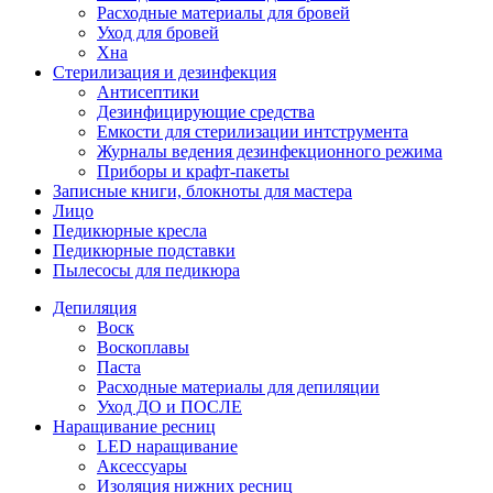
Расходные материалы для бровей
Уход для бровей
Хна
Стерилизация и дезинфекция
Антисептики
Дезинфицирующие средства
Емкости для стерилизации интструмента
Журналы ведения дезинфекционного режима
Приборы и крафт-пакеты
Записные книги, блокноты для мастера
Лицо
Педикюрные кресла
Педикюрные подставки
Пылесосы для педикюра
Депиляция
Воск
Воскоплавы
Паста
Расходные материалы для депиляции
Уход ДО и ПОСЛЕ
Наращивание ресниц
LED наращивание
Аксессуары
Изоляция нижних ресниц