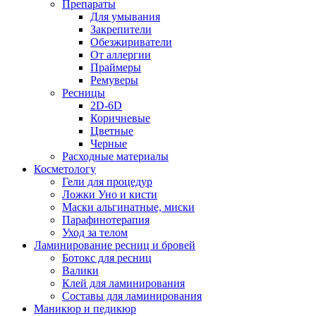
Препараты
Для умывания
Закрепители
Обезжириватели
От аллергии
Праймеры
Ремуверы
Ресницы
2D-6D
Коричневые
Цветные
Черные
Расходные материалы
Косметологу
Гели для процедур
Ложки Уно и кисти
Маски альгинатные, миски
Парафинотерапия
Уход за телом
Ламинирование ресниц и бровей
Ботокс для ресниц
Валики
Клей для ламинирования
Составы для ламинирования
Маникюр и педикюр