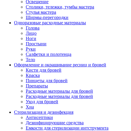
Освещение
Столики, тележки, тумбы мастера
Стулья мастера
Ширмы-перегородки
Одноразовые расходные материалы
Голова
Лицо
Ноги
Простыни
Руки
Салфетки и полотенца
Тело
Оформление и окрашивание ресниц и бровей
Кисти для бровей
Краска
Пинцеты для бровей
Препараты
Расходные материалы для бровей
Расходные материалы для бровей
Уход для бровей
Хна
Стерилизация и дезинфекция
Антисептики
Дезинфицирующие средства
Емкости для стерилизации интструмента