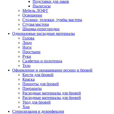
Подставки для лаков
Пылесосы
Мебель ЛОФТ
Освещение
Столики, тележки, тумбы мастера
Стулья мастера
Ширмы-перегородки
Одноразовые расходные материалы
Голова
Лицо
Ноги
Простыни
Руки
Салфетки и полотенца
Тело
Оформление и окрашивание ресниц и бровей
Кисти для бровей
Краска
Пинцеты для бровей
Препараты
Расходные материалы для бровей
Расходные материалы для бровей
Уход для бровей
Хна
Стерилизация и дезинфекция