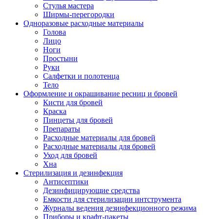
Стулья мастера
Ширмы-перегородки
Одноразовые расходные материалы
Голова
Лицо
Ноги
Простыни
Руки
Салфетки и полотенца
Тело
Оформление и окрашивание ресниц и бровей
Кисти для бровей
Краска
Пинцеты для бровей
Препараты
Расходные материалы для бровей
Расходные материалы для бровей
Уход для бровей
Хна
Стерилизация и дезинфекция
Антисептики
Дезинфицирующие средства
Емкости для стерилизации интструмента
Журналы ведения дезинфекционного режима
Приборы и крафт-пакеты