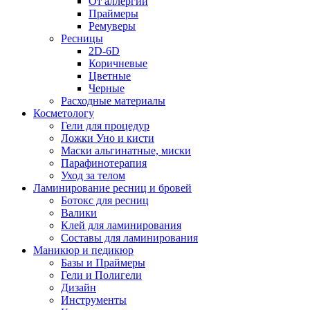
От аллергии
Праймеры
Ремуверы
Ресницы
2D-6D
Коричневые
Цветные
Черные
Расходные материалы
Косметологу
Гели для процедур
Ложки Уно и кисти
Маски альгинатные, миски
Парафинотерапия
Уход за телом
Ламинирование ресниц и бровей
Ботокс для ресниц
Валики
Клей для ламинирования
Составы для ламинирования
Маникюр и педикюр
Базы и Праймеры
Гели и Полигели
Дизайн
Инструменты