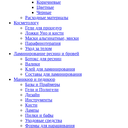
Коричневые
Цветные
Черные
Расходные материалы
Косметологу
Гели для процедур
Ложки Уно и кисти
Маски альгинатные, миски
Парафинотерапия
Уход за телом
Ламинирование ресниц и бровей
Ботокс для ресниц
Валики
Клей для ламинирования
Составы для ламинирования
Маникюр и педикюр
Базы и Праймеры
Гели и Полигели
Дизайн
Инструменты
Кисти
Лампы
Пилки и бафы
Уходовые средства
Формы для наращивания