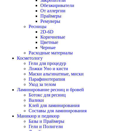
Закрепители
Обезжириватели
От аллергии
Праймеры
Ремуверы
Ресницы
2D-6D
Коричневые
Цветные
Черные
Расходные материалы
Косметологу
Гели для процедур
Ложки Уно и кисти
Маски альгинатные, миски
Парафинотерапия
Уход за телом
Ламинирование ресниц и бровей
Ботокс для ресниц
Валики
Клей для ламинирования
Составы для ламинирования
Маникюр и педикюр
Базы и Праймеры
Гели и Полигели