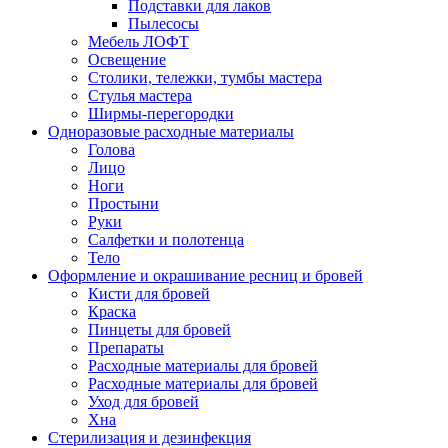
Подставки для лаков
Пылесосы
Мебель ЛОФТ
Освещение
Столики, тележки, тумбы мастера
Стулья мастера
Ширмы-перегородки
Одноразовые расходные материалы
Голова
Лицо
Ноги
Простыни
Руки
Салфетки и полотенца
Тело
Оформление и окрашивание ресниц и бровей
Кисти для бровей
Краска
Пинцеты для бровей
Препараты
Расходные материалы для бровей
Расходные материалы для бровей
Уход для бровей
Хна
Стерилизация и дезинфекция