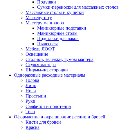
Подушки
Сумки-переноски для массажных столов
Массажные столы и кушетки
Мастеру тату
Мастеру маникюра
Маникюрные подставки
Маникюрные столы
Подставки для лаков
Пылесосы
Мебель ЛОФТ
Освещение
Столики, тележки, тумбы мастера
Стулья мастера
Ширмы-перегородки
Одноразовые расходные материалы
Голова
Лицо
Ноги
Простыни
Руки
Салфетки и полотенца
Тело
Оформление и окрашивание ресниц и бровей
Кисти для бровей
Краска