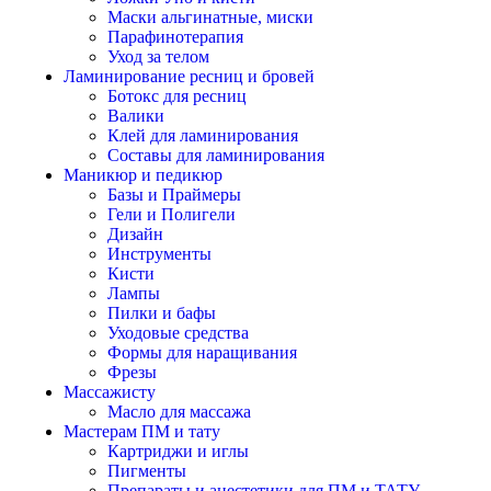
Маски альгинатные, миски
Парафинотерапия
Уход за телом
Ламинирование ресниц и бровей
Ботокс для ресниц
Валики
Клей для ламинирования
Составы для ламинирования
Маникюр и педикюр
Базы и Праймеры
Гели и Полигели
Дизайн
Инструменты
Кисти
Лампы
Пилки и бафы
Уходовые средства
Формы для наращивания
Фрезы
Массажисту
Масло для массажа
Мастерам ПМ и тату
Картриджи и иглы
Пигменты
Препараты и анестетики для ПМ и ТАТУ