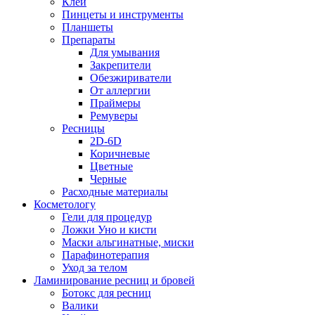
Клей
Пинцеты и инструменты
Планшеты
Препараты
Для умывания
Закрепители
Обезжириватели
От аллергии
Праймеры
Ремуверы
Ресницы
2D-6D
Коричневые
Цветные
Черные
Расходные материалы
Косметологу
Гели для процедур
Ложки Уно и кисти
Маски альгинатные, миски
Парафинотерапия
Уход за телом
Ламинирование ресниц и бровей
Ботокс для ресниц
Валики