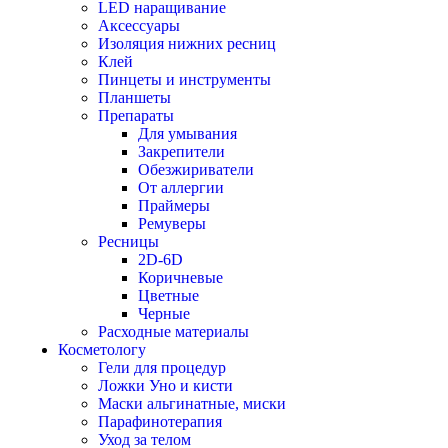
LED наращивание
Аксессуары
Изоляция нижних ресниц
Клей
Пинцеты и инструменты
Планшеты
Препараты
Для умывания
Закрепители
Обезжириватели
От аллергии
Праймеры
Ремуверы
Ресницы
2D-6D
Коричневые
Цветные
Черные
Расходные материалы
Косметологу
Гели для процедур
Ложки Уно и кисти
Маски альгинатные, миски
Парафинотерапия
Уход за телом