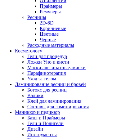
От аллергии
Праймеры
Ремуверы
Ресницы
2D-6D
Коричневые
Цветные
Черные
Расходные материалы
Косметологу
Гели для процедур
Ложки Уно и кисти
Маски альгинатные, миски
Парафинотерапия
Уход за телом
Ламинирование ресниц и бровей
Ботокс для ресниц
Валики
Клей для ламинирования
Составы для ламинирования
Маникюр и педикюр
Базы и Праймеры
Гели и Полигели
Дизайн
Инструменты