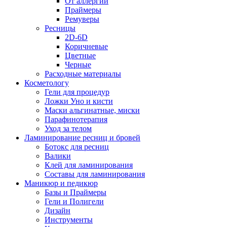
От аллергии
Праймеры
Ремуверы
Ресницы
2D-6D
Коричневые
Цветные
Черные
Расходные материалы
Косметологу
Гели для процедур
Ложки Уно и кисти
Маски альгинатные, миски
Парафинотерапия
Уход за телом
Ламинирование ресниц и бровей
Ботокс для ресниц
Валики
Клей для ламинирования
Составы для ламинирования
Маникюр и педикюр
Базы и Праймеры
Гели и Полигели
Дизайн
Инструменты