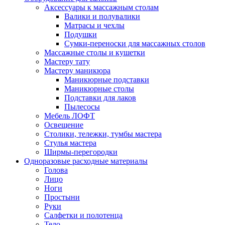
Аксессуары к массажным столам
Валики и полувалики
Матрасы и чехлы
Подушки
Сумки-переноски для массажных столов
Массажные столы и кушетки
Мастеру тату
Мастеру маникюра
Маникюрные подставки
Маникюрные столы
Подставки для лаков
Пылесосы
Мебель ЛОФТ
Освещение
Столики, тележки, тумбы мастера
Стулья мастера
Ширмы-перегородки
Одноразовые расходные материалы
Голова
Лицо
Ноги
Простыни
Руки
Салфетки и полотенца
Тело