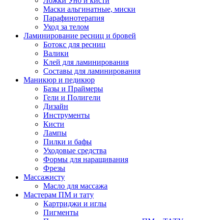
Ложки Уно и кисти
Маски альгинатные, миски
Парафинотерапия
Уход за телом
Ламинирование ресниц и бровей
Ботокс для ресниц
Валики
Клей для ламинирования
Составы для ламинирования
Маникюр и педикюр
Базы и Праймеры
Гели и Полигели
Дизайн
Инструменты
Кисти
Лампы
Пилки и бафы
Уходовые средства
Формы для наращивания
Фрезы
Массажисту
Масло для массажа
Мастерам ПМ и тату
Картриджи и иглы
Пигменты