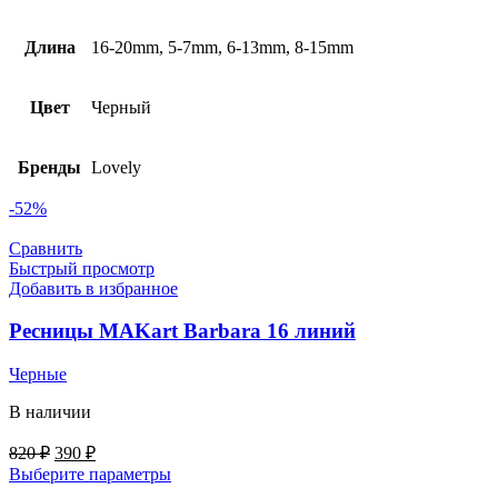
Длина
16-20mm, 5-7mm, 6-13mm, 8-15mm
Цвет
Черный
Бренды
Lovely
-52%
Сравнить
Быстрый просмотр
Добавить в избранное
Ресницы MAKart Barbara 16 линий
Черные
В наличии
Первоначальная
Текущая
820
₽
390
₽
цена
цена:
Выберите параметры
составляла
390 ₽.