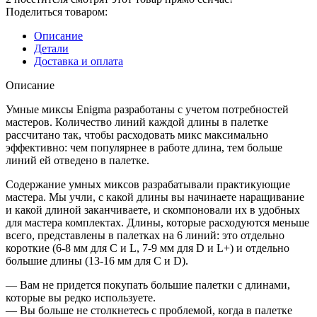
MIX
Поделиться товаром:
6
линий
Описание
Детали
Доставка и оплата
Описание
Умные миксы Enigma разработаны с учетом потребностей
мастеров. Количество линий каждой длины в палетке
рассчитано так, чтобы расходовать микс максимально
эффективно: чем популярнее в работе длина, тем больше
линий ей отведено в палетке.
Содержание умных миксов разрабатывали практикующие
мастера. Мы учли, с какой длины вы начинаете наращивание
и какой длиной заканчиваете, и скомпоновали их в удобных
для мастера комплектах. Длины, которые расходуются меньше
всего, представлены в палетках на 6 линий: это отдельно
короткие (6-8 мм для С и L, 7-9 мм для D и L+) и отдельно
большие длины (13-16 мм для C и D).
— Вам не придется покупать большие палетки с длинами,
которые вы редко используете.
— Вы больше не столкнетесь с проблемой, когда в палетке