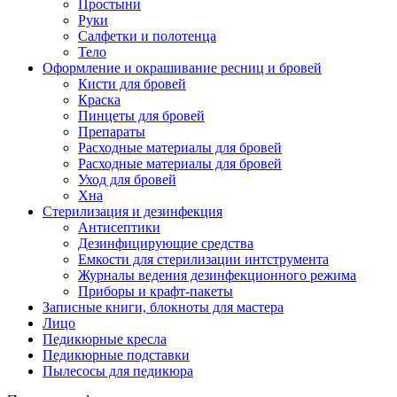
Простыни
Руки
Салфетки и полотенца
Тело
Оформление и окрашивание ресниц и бровей
Кисти для бровей
Краска
Пинцеты для бровей
Препараты
Расходные материалы для бровей
Расходные материалы для бровей
Уход для бровей
Хна
Стерилизация и дезинфекция
Антисептики
Дезинфицирующие средства
Емкости для стерилизации интструмента
Журналы ведения дезинфекционного режима
Приборы и крафт-пакеты
Записные книги, блокноты для мастера
Лицо
Педикюрные кресла
Педикюрные подставки
Пылесосы для педикюра