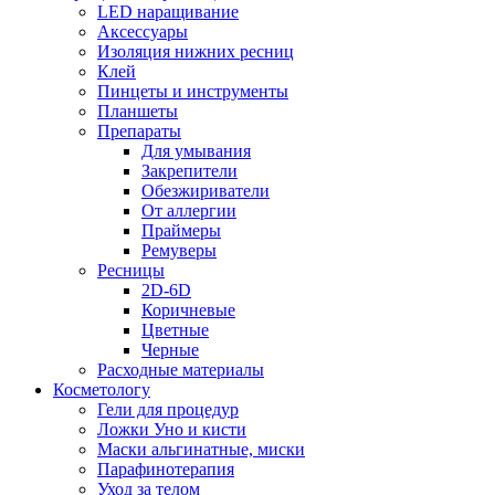
LED наращивание
Аксессуары
Изоляция нижних ресниц
Клей
Пинцеты и инструменты
Планшеты
Препараты
Для умывания
Закрепители
Обезжириватели
От аллергии
Праймеры
Ремуверы
Ресницы
2D-6D
Коричневые
Цветные
Черные
Расходные материалы
Косметологу
Гели для процедур
Ложки Уно и кисти
Маски альгинатные, миски
Парафинотерапия
Уход за телом