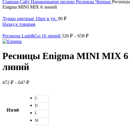
Главная
Сайт
Наращивание ресниц
Ресницы
Черные
Ресницы
Enigma MINI MIX 6 линий
Лунки цветные 10шт в уп.
90
₽
Назад к товарам
Ресницы Lash&Go 16 линий
526
₽
–
658
₽
Ресницы Enigma MINI MIX 6
линий
472
₽
–
647
₽
C
D
Изгиб
L
M