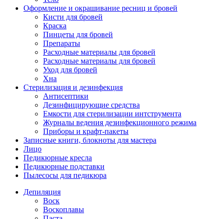
Оформление и окрашивание ресниц и бровей
Кисти для бровей
Краска
Пинцеты для бровей
Препараты
Расходные материалы для бровей
Расходные материалы для бровей
Уход для бровей
Хна
Стерилизация и дезинфекция
Антисептики
Дезинфицирующие средства
Емкости для стерилизации интструмента
Журналы ведения дезинфекционного режима
Приборы и крафт-пакеты
Записные книги, блокноты для мастера
Лицо
Педикюрные кресла
Педикюрные подставки
Пылесосы для педикюра
Депиляция
Воск
Воскоплавы
Паста