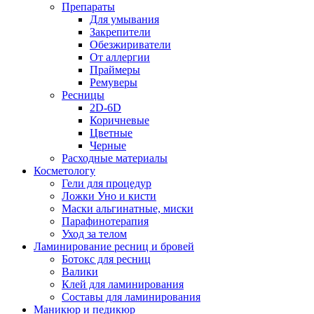
Препараты
Для умывания
Закрепители
Обезжириватели
От аллергии
Праймеры
Ремуверы
Ресницы
2D-6D
Коричневые
Цветные
Черные
Расходные материалы
Косметологу
Гели для процедур
Ложки Уно и кисти
Маски альгинатные, миски
Парафинотерапия
Уход за телом
Ламинирование ресниц и бровей
Ботокс для ресниц
Валики
Клей для ламинирования
Составы для ламинирования
Маникюр и педикюр