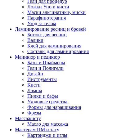
Гели для процедур
Ложки Уно и кисти
Маски альгинатные, миски
Парафинотерапия
Уход за телом
Ламинирование ресниц и бровей
Ботокс для ресниц
Валики
Клей для ламинирования
Составы для ламинирования
Маникюр и педикюр
Базы и Праймеры
Гели и Полигели
Дизайн
Инструменты
Кисти
Лампы
Пилки и бафы
Уходовые средства
Формы для наращивания
Фрезы
Массажисту
Масло для массажа
Мастерам ПМ и тату
Картриджи и иглы