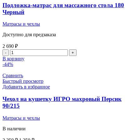
Б/
Подложка-матрас для массажного стола 180
О
Черный
Черный
Матрасы и чехлы
Доступно для предзаказа
2 690
₽
Количество
товара
В корзину
Подложка-
-44%
матрас
для
Сравнить
массажного
Быстрый просмотр
стола
Добавить в избранное
180
Черный
Чехол на кушетку ИГРО махровый Персик
90/215
Матрасы и чехлы
В наличии
Первоначальная
Текущая