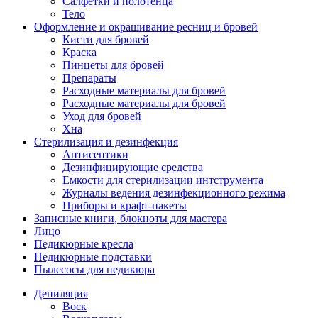
Салфетки и полотенца
Тело
Оформление и окрашивание ресниц и бровей
Кисти для бровей
Краска
Пинцеты для бровей
Препараты
Расходные материалы для бровей
Расходные материалы для бровей
Уход для бровей
Хна
Стерилизация и дезинфекция
Антисептики
Дезинфицирующие средства
Емкости для стерилизации интструмента
Журналы ведения дезинфекционного режима
Приборы и крафт-пакеты
Записные книги, блокноты для мастера
Лицо
Педикюрные кресла
Педикюрные подставки
Пылесосы для педикюра
Депиляция
Воск