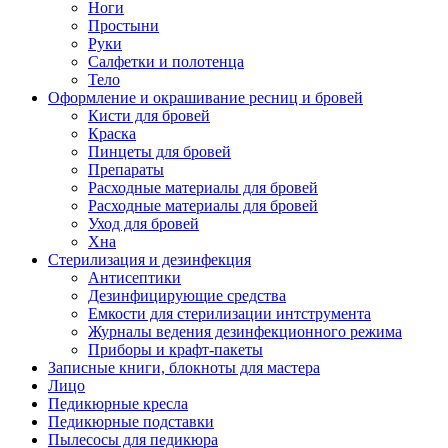
Ноги
Простыни
Руки
Салфетки и полотенца
Тело
Оформление и окрашивание ресниц и бровей
Кисти для бровей
Краска
Пинцеты для бровей
Препараты
Расходные материалы для бровей
Расходные материалы для бровей
Уход для бровей
Хна
Стерилизация и дезинфекция
Антисептики
Дезинфицирующие средства
Емкости для стерилизации интструмента
Журналы ведения дезинфекционного режима
Приборы и крафт-пакеты
Записные книги, блокноты для мастера
Лицо
Педикюрные кресла
Педикюрные подставки
Пылесосы для педикюра