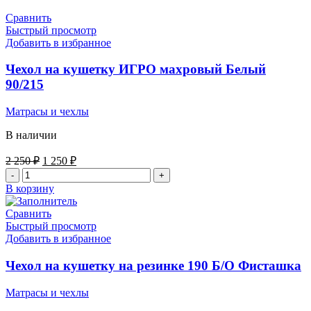
перина
180
Сравнить
Фуксия
Быстрый просмотр
Добавить в избранное
Чехол на кушетку ИГРО махровый Белый
90/215
Матрасы и чехлы
В наличии
Первоначальная
Текущая
2 250
₽
1 250
₽
цена
цена:
Количество
составляла
1
товара
В корзину
2
250 ₽.
Чехол
250 ₽.
на
Сравнить
кушетку
Быстрый просмотр
ИГРО
Добавить в избранное
махровый
Белый
Чехол на кушетку на резинке 190 Б/О Фисташка
90/215
Матрасы и чехлы